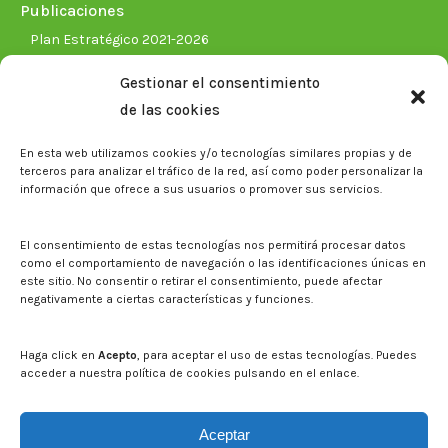
Publicaciones
Plan Estratégico 2021-2026
Memorias corporativas
Gestionar el consentimiento
Biblioteca. Repositorio CITAREA
de las cookies
Sala de prensa
En esta web utilizamos cookies y/o tecnologías similares propias y de
Noticias
terceros para analizar el tráfico de la red, así como poder personalizar la
Eventos
información que ofrece a sus usuarios o promover sus servicios.
El CITA en los medios de comunicación
Identidad corporativa
El consentimiento de estas tecnologías nos permitirá procesar datos
Boletín electrónico cita2
como el comportamiento de navegación o las identificaciones únicas en
este sitio. No consentir o retirar el consentimiento, puede afectar
negativamente a ciertas características y funciones.
Contacto
Mapa del sitio web
Haga click en
Acepto
, para aceptar el uso de estas tecnologías. Puedes
acceder a nuestra política de cookies pulsando en el enlace.
Buscar en la web del CITA
Buscar:
Aceptar