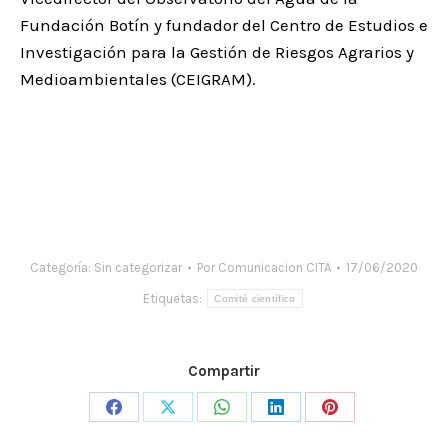
Fundación Botín y fundador del Centro de Estudios e
Investigación para la Gestión de Riesgos Agrarios y
Medioambientales (CEIGRAM).
Categoría:
Sin categorizar
Por
Comunicacion CITA
17/06/2020
Etiquetas:
Comité científico
Compartir
Share
Share
Share
Share
Share