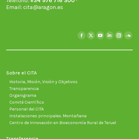
Teléfono:
+34 976 716 300
·
Email:
cita@aragon.es
Encuéntranos en:
Facebook
X
YouTube
Linkedin
Instagra
Soun
page
page
page
page
page
page
opens
opens
opens
opens
opens
open
in
in
in
in
in
in
new
new
new
new
new
new
Sobre el CITA
window
window
window
window
window
wind
Historia, Misión, Visión y Objetivos
Transparencia
Organigrama
Comité Científico
Personal del CITA
Instalaciones principales. Montañana
Centro de Innovación en Bioeconomía Rural de Teruel
Transferencia