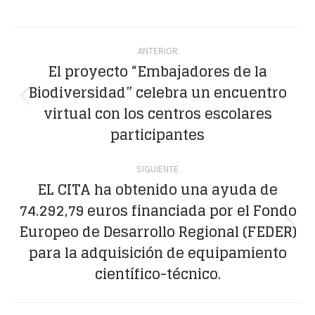
on
on
on
on
on
Facebook
X
WhatsApp
LinkedIn
Pinterest
Navegación
ANTERIOR
entre
El proyecto “Embajadores de la
Biodiversidad” celebra un encuentro
publicaciones
Publicación
virtual con los centros escolares
anterior:
participantes
SIGUIENTE
EL CITA ha obtenido una ayuda de
74.292,79 euros financiada por el Fondo
Europeo de Desarrollo Regional (FEDER)
Publicación
para la adquisición de equipamiento
siguiente:
científico-técnico.