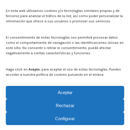
Sala de prensa
En esta web utilizamos cookies y/o tecnologías similares propias y de
Noticias
terceros para analizar el tráfico de la red, así como poder personalizar la
Eventos
información que ofrece a sus usuarios o promover sus servicios.
El CITA en los medios de comunicación
Identidad corporativa
El consentimiento de estas tecnologías nos permitirá procesar datos
Boletín electrónico cita2
como el comportamiento de navegación o las identificaciones únicas en
este sitio. No consentir o retirar el consentimiento, puede afectar
negativamente a ciertas características y funciones.
Contacto
Mapa del sitio web
Haga click en
Acepto
, para aceptar el uso de estas tecnologías. Puedes
acceder a nuestra política de cookies pulsando en el enlace.
Buscar en la web del CITA
Buscar:
Aceptar
Rechazar
Configurar
© CITA Aragón - 2026. Todos los derechos reservados.