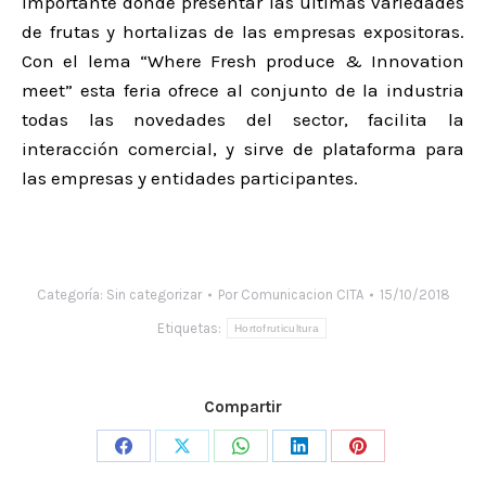
importante donde presentar las últimas variedades
de frutas y hortalizas de las empresas expositoras.
Con el lema “Where Fresh produce & Innovation
meet” esta feria ofrece al conjunto de la industria
todas las novedades del sector, facilita la
interacción comercial, y sirve de plataforma para
las empresas y entidades participantes.
Categoría:
Sin categorizar
Por
Comunicacion CITA
15/10/2018
Etiquetas:
Hortofruticultura
Compartir
Share
Share
Share
Share
Share