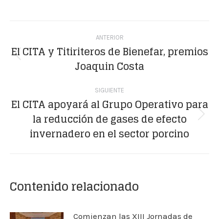
on
on
on
on
on
Facebook
X
WhatsApp
LinkedIn
Pinterest
Navegación
ANTERIOR
entre
El CITA y Titiriteros de Bienefar, premios
Publicación
Joaquin Costa
publicaciones
anterior:
SIGUIENTE
El CITA apoyará al Grupo Operativo para
la reducción de gases de efecto
Publicación
invernadero en el sector porcino
siguiente:
Contenido relacionado
Comienzan las XIII Jornadas de