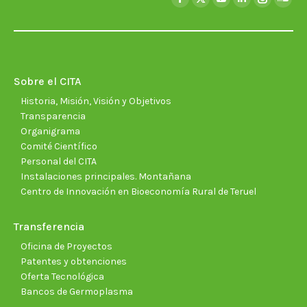
Facebook
X
YouTube
Linkedin
Instagra
Soun
page
page
page
page
page
page
opens
opens
opens
opens
opens
open
in
in
in
in
in
in
new
new
new
new
new
new
Sobre el CITA
window
window
window
window
window
wind
Historia, Misión, Visión y Objetivos
Transparencia
Organigrama
Comité Científico
Personal del CITA
Instalaciones principales. Montañana
Centro de Innovación en Bioeconomía Rural de Teruel
Transferencia
Oficina de Proyectos
Patentes y obtenciones
Oferta Tecnológica
Bancos de Germoplasma