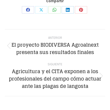
Compartir
Share
Share
Share
Share
Share
on
on
on
on
on
Facebook
X
WhatsApp
LinkedIn
Pinterest
Navegación
ANTERIOR
entre
El proyecto BIODIVERSA Agroalnext
Publicación
presenta sus resultados finales
publicaciones
anterior:
SIGUIENTE
Agricultura y el CITA exponen a los
profesionales del campo cómo actuar
Publicación
ante las plagas de langosta
siguiente: