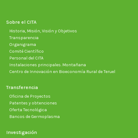
opens
opens
opens
opens
opens
open
in
in
in
in
in
in
new
new
new
new
new
new
Sobre el CITA
window
window
window
window
window
wind
Historia, Misión, Visión y Objetivos
Transparencia
Organigrama
Comité Científico
Personal del CITA
Instalaciones principales. Montañana
Centro de Innovación en Bioeconomía Rural de Teruel
Transferencia
Oficina de Proyectos
Patentes y obtenciones
Oferta Tecnológica
Bancos de Germoplasma
Investigación