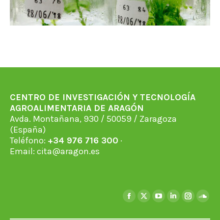
CENTRO DE INVESTIGACIÓN Y TECNOLOGÍA
AGROALIMENTARIA DE ARAGÓN
Avda. Montañana, 930 / 50059 / Zaragoza
(España)
Teléfono:
+34 976 716 300
·
Email:
cita@aragon.es
Encuéntranos en:
Facebook
X
YouTube
Linkedin
Instagra
Soun
page
page
page
page
page
page