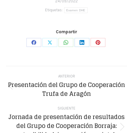
24/09/2022
Etiquetas:
Examen DHE
Compartir
Share
Share
Share
Share
Share
on
on
on
on
on
Facebook
X
WhatsApp
LinkedIn
Pinterest
Navegación
ANTERIOR
entre
Presentación del Grupo de Cooperación
Publicación
Trufa de Aragón
publicaciones
anterior:
SIGUIENTE
Jornada de presentación de resultados
del Grupo de Cooperación Borraja:
Publicación