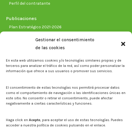
Perfil del contratante
Publicaciones
Plan Estratégico 2021-2026
Memorias corporativas
Gestionar el consentimiento
Biblioteca. Repositorio CITAREA
de las cookies
Sala de prensa
En esta web utilizamos cookies y/o tecnologías similares propias y de
Noticias
terceros para analizar el tráfico de la red, así como poder personalizar la
Eventos
información que ofrece a sus usuarios o promover sus servicios.
El CITA en los medios de comunicación
Identidad corporativa
El consentimiento de estas tecnologías nos permitirá procesar datos
Boletín electrónico cita2
como el comportamiento de navegación o las identificaciones únicas en
este sitio. No consentir o retirar el consentimiento, puede afectar
negativamente a ciertas características y funciones.
Contacto
Mapa del sitio web
Haga click en
Acepto
, para aceptar el uso de estas tecnologías. Puedes
acceder a nuestra política de cookies pulsando en el enlace.
Buscar en la web del CITA