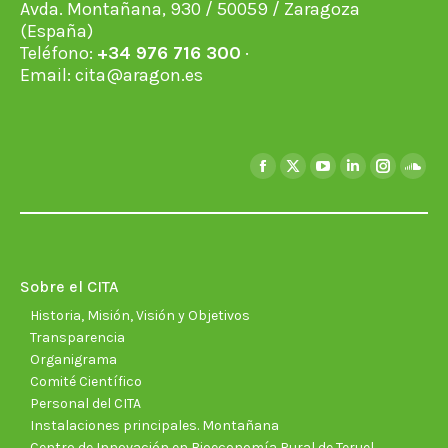
Avda. Montañana, 930 / 50059 / Zaragoza
(España)
Teléfono:
+34 976 716 300
·
Email:
cita@aragon.es
Encuéntranos en:
Facebook
X
YouTube
Linkedin
Instagra
Soun
page
page
page
page
page
page
opens
opens
opens
opens
opens
open
in
in
in
in
in
in
new
new
new
new
new
new
Sobre el CITA
window
window
window
window
window
wind
Historia, Misión, Visión y Objetivos
Transparencia
Organigrama
Comité Científico
Personal del CITA
Instalaciones principales. Montañana
Centro de Innovación en Bioeconomía Rural de Teruel