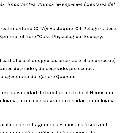
s más importantes grupos de especies forestales del
roalimentaria (CITA): Eustaquio Gil-Pelegrín, José
pringer el libro “Oaks Physiological Ecology.
 carballo o el quejigo las encinas o el alcornoque)
arios de grado y de posgrado, profesores,
y biogeografía del género Quercus.
amplia variedad de hábitats en todo el Hemisferio
cológica, junto con su gran diversidad morfológica
sificación infragenérica y registros fósiles del
 la regeneración, análisis de fenómenos de