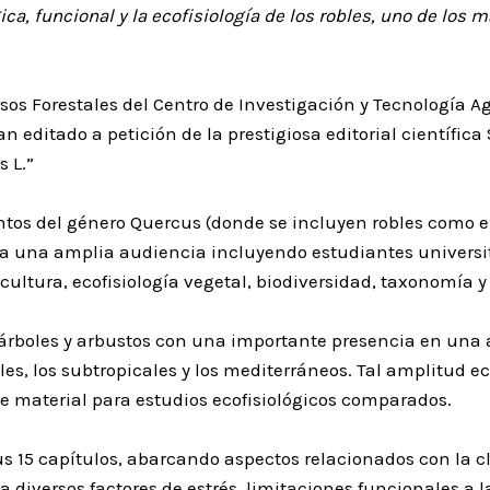
ica, funcional y la ecofisiología de los robles, uno de lo
sos Forestales del Centro de Investigación y Tecnología Ag
itado a petición de la prestigiosa editorial científica S
s L.”
ntos del género Quercus (donde se incluyen robles como el
o a una amplia audiencia incluyendo estudiantes universit
vicultura, ecofisiología vegetal, biodiversidad, taxonomía 
 árboles y arbustos con una importante presencia en una 
les, los subtropicales y los mediterráneos. Tal amplitud e
e material para estudios ecofisiológicos comparados.
sus 15 capítulos, abarcando aspectos relacionados con la cla
 a diversos factores de estrés, limitaciones funcionales a