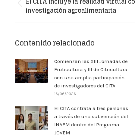
entre
El CITA incluye la realidad virtual 
Publicación
investigación agroalimentaria
publicaciones
anterior:
Contenido relacionado
Comienzan las XIII Jornadas de
Fruticultura y III de Citricultura
con una amplia participación
de investigadores del CITA
16/06/2026
El CITA contrata a tres personas
a través de una subvención del
INAEM dentro del Programa
JOVEM