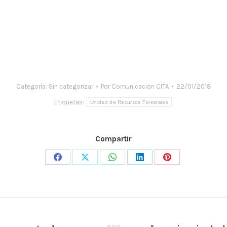
Categoría:
Sin categorizar
Por
Comunicacion CITA
22/01/2018
Etiquetas:
Unidad de Recursos Forestales
Compartir
Share
Share
Share
Share
Share
on
on
on
on
on
Facebook
X
WhatsApp
LinkedIn
Pinterest