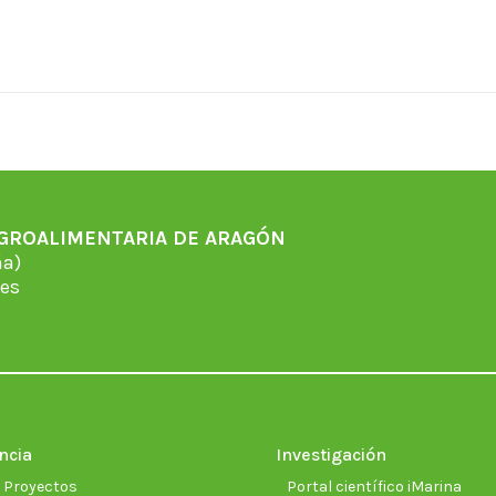
AGROALIMENTARIA DE ARAGÓN
̃a)
es
ncia
Investigación
e Proyectos
Portal científico iMarina