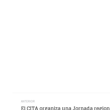
Navegación
ANTERIOR
entre
El CITA organiza una Jornada region