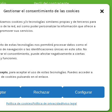
ción
Perfil del contratante
Gestionar el consentimiento de las cookies
lizamos cookies y/o tecnologías similares propias y de terceros para
ficas
fico de la red, así como poder personalizar la información que ofrece a
 promover sus servicios.
nto de estas tecnologías nos permitirá procesar datos como el
Buscar en la web del CITA
de navegación o las identificaciones únicas en este sitio. No
irar el consentimiento, puede afectar negativamente a ciertas
Buscar:
 y funciones.
cepto
, para aceptar el uso de estas tecnologías. Puedes acceder a
a de cookies pulsando en el enlace.
ptar
Rechazar
Configurar
Aviso legal
Política de privacidad
Política de cookies
Política de cookies
Política de privacidad
Aviso legal