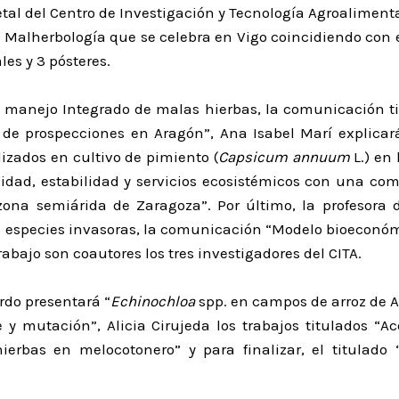
l del Centro de Investigación y Tecnología Agroalimentari
 Malherbología que se celebra en Vigo coincidiendo con e
es y 3 pósteres.
l manejo Integrado de malas hierbas, la comunicación tit
 de prospecciones en Aragón”, Ana Isabel Marí explic
izados en cultivo de pimiento (
Capsicum annuum
L.) en
rsidad, estabilidad y servicios ecosistémicos con una co
na semiárida de Zaragoza”. Por último, la profesora d
de especies invasoras, la comunicación “Modelo bioeconóm
abajo son coautores los tres investigadores del CITA.
rdo presentará “
Echinochloa
spp. en campos de arroz de A
 y mutación”, Alicia Cirujeda los trabajos titulados “A
ierbas en melocotonero” y para finalizar, el titulado