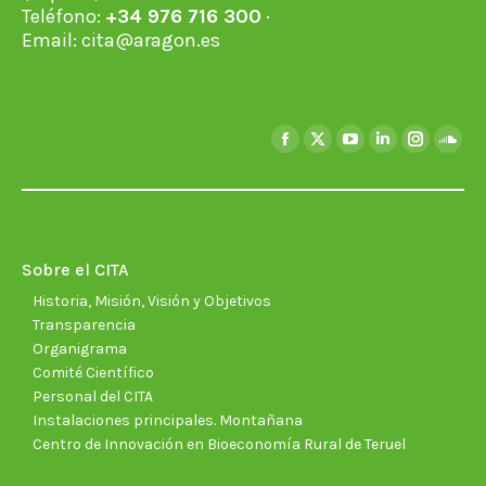
Teléfono:
+34 976 716 300
·
Email:
cita@aragon.es
Encuéntranos en:
Facebook
X
YouTube
Linkedin
Instagra
Soun
page
page
page
page
page
page
opens
opens
opens
opens
opens
open
in
in
in
in
in
in
new
new
new
new
new
new
Sobre el CITA
window
window
window
window
window
wind
Historia, Misión, Visión y Objetivos
Transparencia
Organigrama
Comité Científico
Personal del CITA
Instalaciones principales. Montañana
Centro de Innovación en Bioeconomía Rural de Teruel