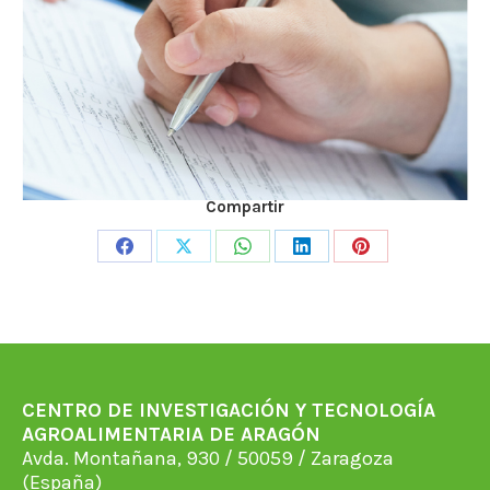
Compartir
Share
Share
Share
Share
Share
on
on
on
on
on
Facebook
X
WhatsApp
LinkedIn
Pinterest
CENTRO DE INVESTIGACIÓN Y TECNOLOGÍA
AGROALIMENTARIA DE ARAGÓN
Avda. Montañana, 930 / 50059 / Zaragoza
(España)