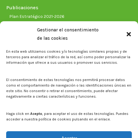
Publicaciones
Plan Estratégico 2021-2026
Memorias corporativas
Gestionar el consentimiento
Biblioteca. Repositorio CITAREA
de las cookies
Sala de prensa
En esta web utilizamos cookies y/o tecnologías similares propias y de
Noticias
terceros para analizar el tráfico de la red, así como poder personalizar la
Eventos
información que ofrece a sus usuarios o promover sus servicios.
El CITA en los medios de comunicación
Identidad corporativa
El consentimiento de estas tecnologías nos permitirá procesar datos
Boletín electrónico cita2
como el comportamiento de navegación o las identificaciones únicas en
este sitio. No consentir o retirar el consentimiento, puede afectar
negativamente a ciertas características y funciones.
Contacto
Mapa del sitio web
Haga click en
Acepto
, para aceptar el uso de estas tecnologías. Puedes
acceder a nuestra política de cookies pulsando en el enlace.
Buscar en la web del CITA
Buscar: