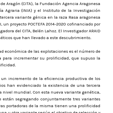
a de Aragón (CITA), la Fundación Agencia Aragonesa
a Agraria (INIA) y el Instituto de la Investigación
tercera variante génica en la raza Rasa aragonesa
VI, un proyecto POCTEFA 2014-2020 cofinanciado por
gadora del CITA, Belén Lahoz. El Investigador ARAID
néticos que han llevado a este descubrimiento.
dad económica de las explotaciones es el número de
 para incrementar su prolificidad, que supuso la
ificidad.
 un incremento de la eficiencia productiva de los
dios han evidenciado la existencia de una tercera
a nivel mundial. Con esta nueva variante genética,
e están segregando conjuntamente tres variantes
as portadoras de la misma tienen una prolificidad
na u otra variante según el objetivo de selección y