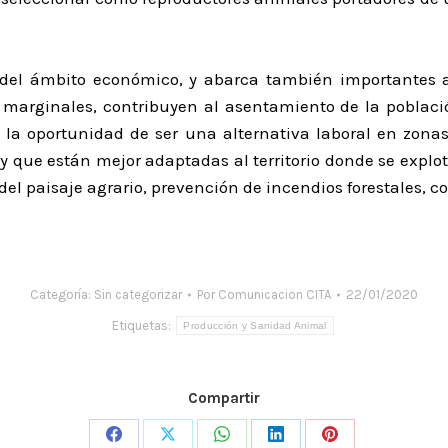
 del ámbito económico, y abarca también importantes 
marginales, contribuyen al asentamiento de la població
la oportunidad de ser una alternativa laboral en zonas 
y que están mejor adaptadas al territorio donde se explo
 paisaje agrario, prevención de incendios forestales, con
Categoría:
Sin categorizar
Por
Comunicacion CITA
22/01/2020
Etiquetas:
Producción y Sanidad Animal
Compartir
Share
Share
Share
Share
Share