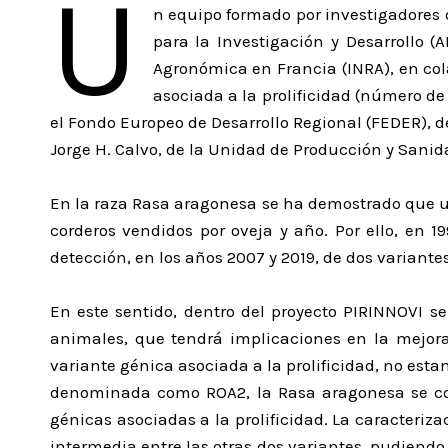
U
n equipo formado por investigadores 
para la Investigación y Desarrollo (A
Agronómica en Francia (INRA), en co
asociada a la prolificidad (número de
el Fondo Europeo de Desarrollo Regional (FEDER), d
Jorge H. Calvo, de la Unidad de Producción y Sanid
En la raza Rasa aragonesa se ha demostrado que un
corderos vendidos por oveja y año. Por ello, en
detección, en los años 2007 y 2019, de dos variantes
En este sentido, dentro del proyecto PIRINNOVI s
animales, que tendrá implicaciones en la mejora 
variante génica asociada a la prolificidad, no es
denominada como ROA2, la Rasa aragonesa se con
génicas asociadas a la prolificidad. La caracter
intermedia entre las otras dos variantes, pudiendo