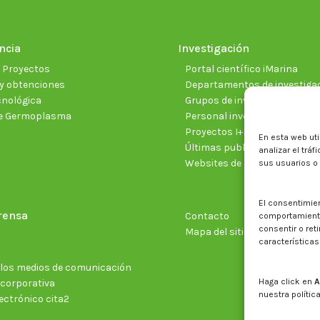
ncia
Investigación
e Proyectos
Portal científico iMarina
y obtenciones
Departamentos de investiga
cnológica
Grupos de investigación
e Germoplasma
Personal investigador
Proyectos I+D+I vigentes
En esta web uti
Últimas publicaciones cientí
analizar el trá
Websites de proyectos
sus usuarios o
El consentimie
rensa
Contacto
comportamiento 
consentir o ret
Mapa del sitio web
características
n los medios de comunicación
Haga click en
A
 corporativa
nuestra polític
ectrónico cita2