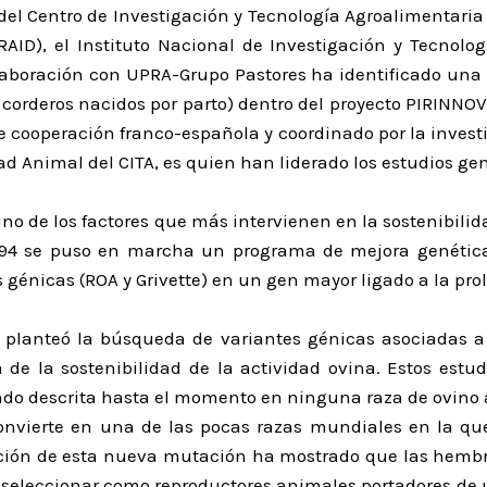
del Centro de Investigación y Tecnología Agroalimentari
RAID), el Instituto Nacional de Investigación y Tecnologí
laboración con UPRA-Grupo Pastores ha identificado una 
 corderos nacidos por parto) dentro del proyecto PIRINNO
e cooperación franco-española y coordinado por la investi
ad Animal del CITA, es quien han liderado los estudios ge
o de los factores que más intervienen en la sostenibili
 1994 se puso en marcha un programa de mejora genética
 génicas (ROA y Grivette) en un gen mayor ligado a la prol
e planteó la búsqueda de variantes génicas asociadas a
de la sostenibilidad de la actividad ovina. Estos estu
tando descrita hasta el momento en ninguna raza de ovino 
vierte en una de las pocas razas mundiales en la qu
ización de esta nueva mutación ha mostrado que las hembr
 seleccionar como reproductores animales portadores de u