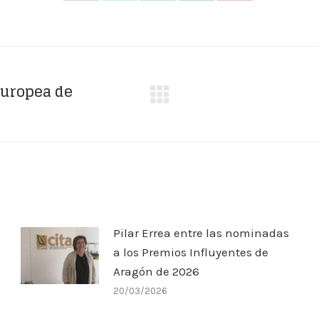
on
on
on
on
on
Facebook
X
WhatsApp
LinkedIn
Pinterest
 Europea de
Publicación
siguiente:
Pilar Errea entre las nominadas
a los Premios Influyentes de
Aragón de 2026
20/03/2026