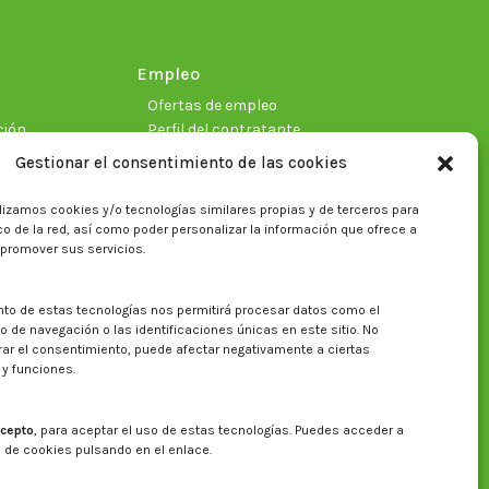
window
window
window
window
window
window
Empleo
Ofertas de empleo
ción
Perfil del contratante
Gestionar el consentimiento de las cookies
lizamos cookies y/o tecnologías similares propias y de terceros para
ficas
fico de la red, así como poder personalizar la información que ofrece a
 promover sus servicios.
nto de estas tecnologías nos permitirá procesar datos como el
Buscar en la web del CITA
de navegación o las identificaciones únicas en este sitio. No
irar el consentimiento, puede afectar negativamente a ciertas
Buscar:
 y funciones.
cepto
, para aceptar el uso de estas tecnologías. Puedes acceder a
a de cookies pulsando en el enlace.