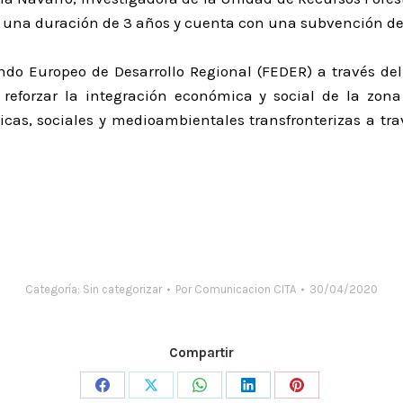
ne una duración de 3 años y cuenta con una subvención de
Fondo Europeo de Desarrollo Regional (FEDER) a través 
 reforzar la integración económica y social de la zon
cas, sociales y medioambientales transfronterizas a trav
Categoría:
Sin categorizar
Por
Comunicacion CITA
30/04/2020
Compartir
Share
Share
Share
Share
Share