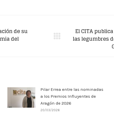
on
on
on
on
on
Facebook
X
WhatsApp
LinkedIn
Pinterest
ación de su
El CITA publica 
emia del
las legumbres d
Publicación
siguiente:
Pilar Errea entre las nominadas
a los Premios Influyentes de
Aragón de 2026
20/03/2026