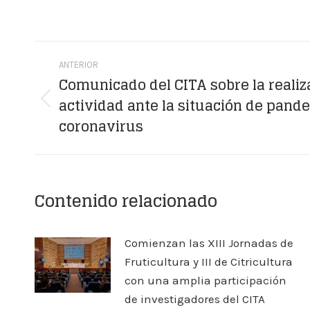
Navegación
ANTERIOR
entre
Comunicado del CITA sobre la realiz
actividad ante la situación de pand
publicaciones
Publicación
coronavirus
anterior:
Contenido relacionado
Comienzan las XIII Jornadas de
Fruticultura y III de Citricultura
con una amplia participación
de investigadores del CITA