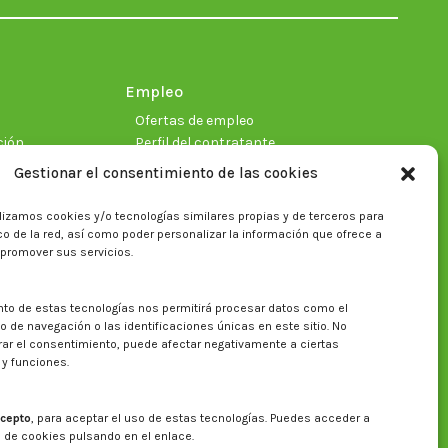
new
new
new
new
new
new
window
window
window
window
window
window
Empleo
Ofertas de empleo
ción
Perfil del contratante
Gestionar el consentimiento de las cookies
lizamos cookies y/o tecnologías similares propias y de terceros para
ficas
fico de la red, así como poder personalizar la información que ofrece a
 promover sus servicios.
nto de estas tecnologías nos permitirá procesar datos como el
Buscar en la web del CITA
de navegación o las identificaciones únicas en este sitio. No
irar el consentimiento, puede afectar negativamente a ciertas
Buscar:
 y funciones.
cepto
, para aceptar el uso de estas tecnologías. Puedes acceder a
a de cookies pulsando en el enlace.