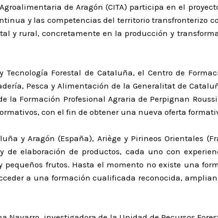
 Agroalimentaria de Aragón (CITA) participa en el proyec
tinua y las competencias del territorio transfronterizo c
stal y rural, concretamente en la producción y transform
 y Tecnología Forestal de Cataluña, el Centro de Formaci
ería, Pesca y Alimentación de la Generalitat de Cataluñ
de la Formación Profesional Agraria de Perpignan Roussil
ormativos, con el fin de obtener una nueva oferta formativ
aluña y Aragón (España), Ariège y Pirineos Orientales (Fr
 y de elaboración de productos, cada uno con experie
y pequeños frutos. Hasta el momento no existe una form
acceder a una formación cualificada reconocida, ampliand
ana Navarro, investigadora de la Unidad de Recursos Forest