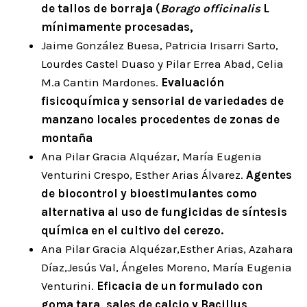
de tallos de borraja (
Borago officinalis
L
mínimamente procesadas,
Jaime González Buesa, Patricia Irisarri Sarto,
Lourdes Castel Duaso y Pilar Errea Abad, Celia
M.ª Cantin Mardones.
Evaluación
fisicoquímica y sensorial de variedades de
manzano locales procedentes de zonas de
montaña
Ana Pilar Gracia Alquézar, María Eugenia
Venturini Crespo, Esther Arias Álvarez.
Agentes
de biocontrol y bioestimulantes como
alternativa al uso de fungicidas de síntesis
química en el cultivo del cerezo.
Ana Pilar Gracia Alquézar,Esther Arias, Azahara
Díaz,Jesús Val, Ángeles Moreno, María Eugenia
Venturini.
Eficacia de un formulado con
goma tara, sales de calcio y Bacillus