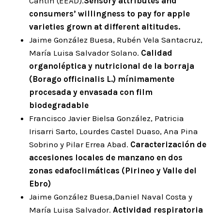
Cantín (EEAD).
Sensory attributes and
consumers’ willingness to pay for apple
varieties grown at different altitudes.
Jaime González Buesa, Rubén Vela Santacruz,
María Luisa Salvador Solano.
Calidad
organoléptica y nutricional de la borraja
(Borago officinalis L.) mínimamente
procesada y envasada con film
biodegradable
Francisco Javier Bielsa González, Patricia
Irisarri Sarto, Lourdes Castel Duaso, Ana Pina
Sobrino y Pilar Errea Abad.
Caracterización de
accesiones locales de manzano en dos
zonas edafoclimáticas (Pirineo y Valle del
Ebro)
Jaime González Buesa,Daniel Naval Costa y
María Luisa Salvador.
Actividad respiratoria