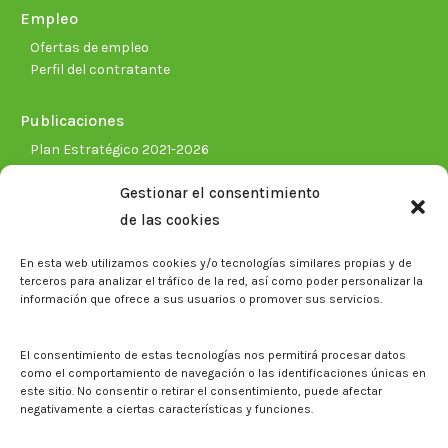
Empleo
Ofertas de empleo
Perfil del contratante
Publicaciones
Plan Estratégico 2021-2026
Memorias corporativas
Gestionar el consentimiento
Biblioteca. Repositorio CITAREA
de las cookies
Sala de prensa
En esta web utilizamos cookies y/o tecnologías similares propias y de
Noticias
terceros para analizar el tráfico de la red, así como poder personalizar la
Eventos
información que ofrece a sus usuarios o promover sus servicios.
El CITA en los medios de comunicación
Identidad corporativa
El consentimiento de estas tecnologías nos permitirá procesar datos
Boletín electrónico cita2
como el comportamiento de navegación o las identificaciones únicas en
este sitio. No consentir o retirar el consentimiento, puede afectar
negativamente a ciertas características y funciones.
Contacto
Mapa del sitio web