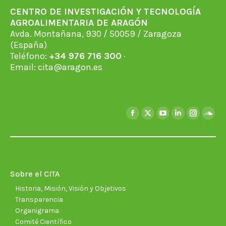
CENTRO DE INVESTIGACIÓN Y TECNOLOGÍA
AGROALIMENTARIA DE ARAGÓN
Avda. Montañana, 930 / 50059 / Zaragoza
(España)
Teléfono:
+34 976 716 300
·
Email:
cita@aragon.es
Encuéntranos en:
Facebook
X
YouTube
Linkedin
Instagra
Soun
page
page
page
page
page
page
opens
opens
opens
opens
opens
open
in
in
in
in
in
in
new
new
new
new
new
new
Sobre el CITA
window
window
window
window
window
wind
Historia, Misión, Visión y Objetivos
Transparencia
Organigrama
Comité Científico