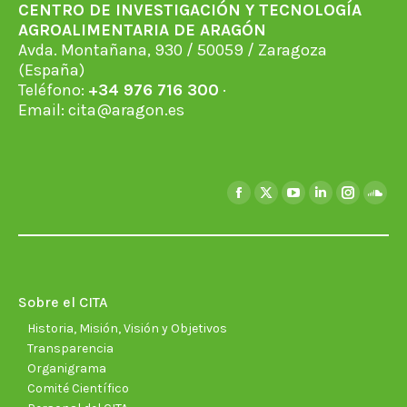
CENTRO DE INVESTIGACIÓN Y TECNOLOGÍA
AGROALIMENTARIA DE ARAGÓN
Avda. Montañana, 930 / 50059 / Zaragoza
(España)
Teléfono:
+34 976 716 300
·
Email:
cita@aragon.es
Encuéntranos en:
Facebook
X
YouTube
Linkedin
Instagra
Soun
page
page
page
page
page
page
opens
opens
opens
opens
opens
open
in
in
in
in
in
in
new
new
new
new
new
new
Sobre el CITA
window
window
window
window
window
wind
Historia, Misión, Visión y Objetivos
Transparencia
Organigrama
Comité Científico