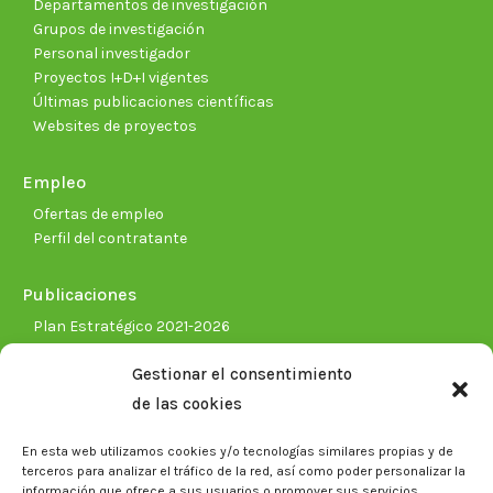
Departamentos de investigación
Grupos de investigación
Personal investigador
Proyectos I+D+I vigentes
Últimas publicaciones científicas
Websites de proyectos
Empleo
Ofertas de empleo
Perfil del contratante
Publicaciones
Plan Estratégico 2021-2026
Memorias corporativas
Gestionar el consentimiento
Biblioteca. Repositorio CITAREA
de las cookies
Sala de prensa
En esta web utilizamos cookies y/o tecnologías similares propias y de
Noticias
terceros para analizar el tráfico de la red, así como poder personalizar la
Eventos
información que ofrece a sus usuarios o promover sus servicios.