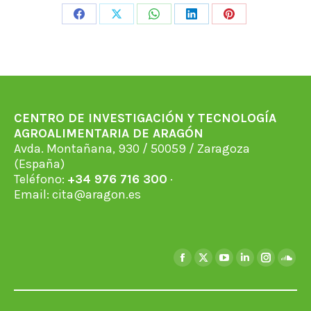
Share
Share
Share
Share
Share
on
on
on
on
on
Facebook
X
WhatsApp
LinkedIn
Pinterest
CENTRO DE INVESTIGACIÓN Y TECNOLOGÍA
AGROALIMENTARIA DE ARAGÓN
Avda. Montañana, 930 / 50059 / Zaragoza
(España)
Teléfono:
+34 976 716 300
·
Email:
cita@aragon.es
Encuéntranos en:
Facebook
X
YouTube
Linkedin
Instagra
Soun
page
page
page
page
page
page
opens
opens
opens
opens
opens
open