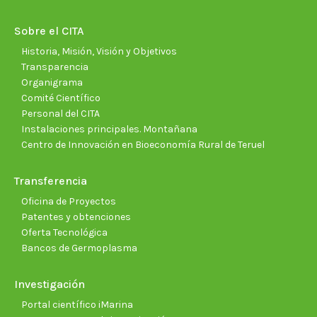
in
in
in
in
in
in
new
new
new
new
new
new
Sobre el CITA
window
window
window
window
window
wind
Historia, Misión, Visión y Objetivos
Transparencia
Organigrama
Comité Científico
Personal del CITA
Instalaciones principales. Montañana
Centro de Innovación en Bioeconomía Rural de Teruel
Transferencia
Oficina de Proyectos
Patentes y obtenciones
Oferta Tecnológica
Bancos de Germoplasma
Investigación
Portal científico iMarina