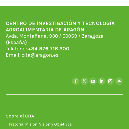
Facebook
X
WhatsApp
LinkedIn
Pinterest
CENTRO DE INVESTIGACIÓN Y TECNOLOGÍA
AGROALIMENTARIA DE ARAGÓN
Avda. Montañana, 930 / 50059 / Zaragoza
(España)
Teléfono:
+34 976 716 300
·
Email:
cita@aragon.es
Encuéntranos en:
Facebook
X
YouTube
Linkedin
Instagra
Soun
page
page
page
page
page
page
opens
opens
opens
opens
opens
open
in
in
in
in
in
in
new
new
new
new
new
new
Sobre el CITA
window
window
window
window
window
wind
Historia, Misión, Visión y Objetivos