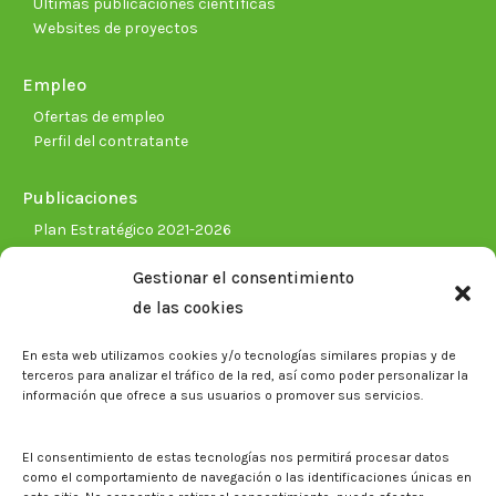
Últimas publicaciones científicas
Websites de proyectos
Empleo
Ofertas de empleo
Perfil del contratante
Publicaciones
Plan Estratégico 2021-2026
Memorias corporativas
Gestionar el consentimiento
Biblioteca. Repositorio CITAREA
de las cookies
Sala de prensa
En esta web utilizamos cookies y/o tecnologías similares propias y de
Noticias
terceros para analizar el tráfico de la red, así como poder personalizar la
Eventos
información que ofrece a sus usuarios o promover sus servicios.
El CITA en los medios de comunicación
Identidad corporativa
El consentimiento de estas tecnologías nos permitirá procesar datos
Boletín electrónico cita2
como el comportamiento de navegación o las identificaciones únicas en