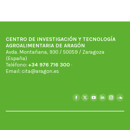
on
on
on
on
on
Facebook
X
WhatsApp
LinkedIn
Pinterest
CENTRO DE INVESTIGACIÓN Y TECNOLOGÍA
AGROALIMENTARIA DE ARAGÓN
Avda. Montañana, 930 / 50059 / Zaragoza
(España)
Teléfono:
+34 976 716 300
·
Email:
cita@aragon.es
Encuéntranos en:
Facebook
X
YouTube
Linkedin
Instagra
Soun
page
page
page
page
page
page
opens
opens
opens
opens
opens
open
in
in
in
in
in
in