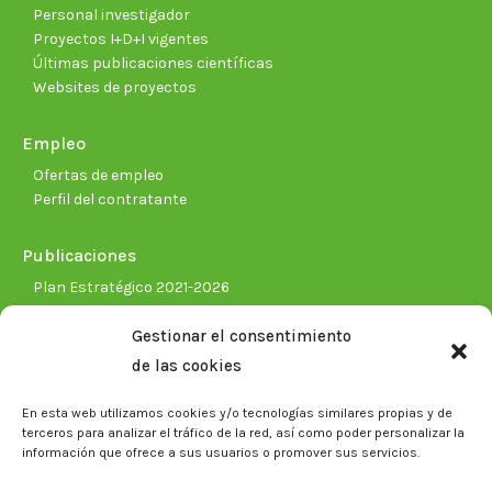
Personal investigador
Proyectos I+D+I vigentes
Últimas publicaciones científicas
Websites de proyectos
Empleo
Ofertas de empleo
Perfil del contratante
Publicaciones
Plan Estratégico 2021-2026
Memorias corporativas
Gestionar el consentimiento
Biblioteca. Repositorio CITAREA
de las cookies
Sala de prensa
En esta web utilizamos cookies y/o tecnologías similares propias y de
Noticias
terceros para analizar el tráfico de la red, así como poder personalizar la
Eventos
información que ofrece a sus usuarios o promover sus servicios.
El CITA en los medios de comunicación