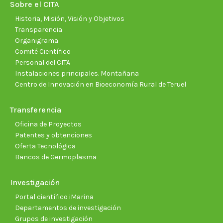
new
new
new
new
new
new
Sobre el CITA
window
window
window
window
window
wind
Historia, Misión, Visión y Objetivos
Transparencia
Organigrama
Comité Científico
Personal del CITA
Instalaciones principales. Montañana
Centro de Innovación en Bioeconomía Rural de Teruel
Transferencia
Oficina de Proyectos
Patentes y obtenciones
Oferta Tecnológica
Bancos de Germoplasma
Investigación
Portal científico iMarina
Departamentos de investigación
Grupos de investigación