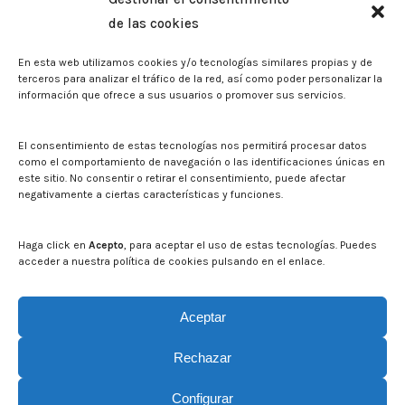
de las cookies
Sala de prensa
En esta web utilizamos cookies y/o tecnologías similares propias y de
Noticias
terceros para analizar el tráfico de la red, así como poder personalizar la
Eventos
información que ofrece a sus usuarios o promover sus servicios.
El CITA en los medios de comunicación
Identidad corporativa
El consentimiento de estas tecnologías nos permitirá procesar datos
Boletín electrónico cita2
como el comportamiento de navegación o las identificaciones únicas en
este sitio. No consentir o retirar el consentimiento, puede afectar
negativamente a ciertas características y funciones.
Contacto
Mapa del sitio web
Haga click en
Acepto
, para aceptar el uso de estas tecnologías. Puedes
acceder a nuestra política de cookies pulsando en el enlace.
Buscar en la web del CITA
Buscar:
Aceptar
Rechazar
Configurar