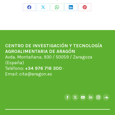
Share
Share
Share
Share
Share
on
on
on
on
on
Facebook
X
WhatsApp
LinkedIn
Pinterest
CENTRO DE INVESTIGACIÓN Y TECNOLOGÍA
AGROALIMENTARIA DE ARAGÓN
Avda. Montañana, 930 / 50059 / Zaragoza
(España)
Teléfono:
+34 976 716 300
·
Email:
cita@aragon.es
Encuéntranos en:
Facebook
X
YouTube
Linkedin
Instagra
Soun
page
page
page
page
page
page
opens
opens
opens
opens
opens
open