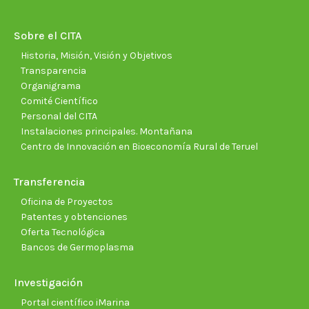
in
in
in
in
in
in
new
new
new
new
new
new
Sobre el CITA
window
window
window
window
window
wind
Historia, Misión, Visión y Objetivos
Transparencia
Organigrama
Comité Científico
Personal del CITA
Instalaciones principales. Montañana
Centro de Innovación en Bioeconomía Rural de Teruel
Transferencia
Oficina de Proyectos
Patentes y obtenciones
Oferta Tecnológica
Bancos de Germoplasma
Investigación
Portal científico iMarina