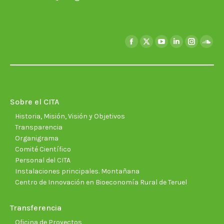
Encuéntranos en:
Facebook
X
YouTube
Linkedin
Instagra
Soun
page
page
page
page
page
page
opens
opens
opens
opens
opens
open
in
in
in
in
in
in
new
new
new
new
new
new
Sobre el CITA
window
window
window
window
window
wind
Historia, Misión, Visión y Objetivos
Transparencia
Organigrama
Comité Científico
Personal del CITA
Instalaciones principales. Montañana
Centro de Innovación en Bioeconomía Rural de Teruel
Transferencia
Oficina de Proyectos