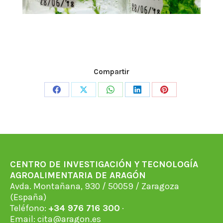
Compartir
Share
Share
Share
Share
Share
on
on
on
on
on
Facebook
X
WhatsApp
LinkedIn
Pinterest
CENTRO DE INVESTIGACIÓN Y TECNOLOGÍA
AGROALIMENTARIA DE ARAGÓN
Avda. Montañana, 930 / 50059 / Zaragoza
(España)
Teléfono:
+34 976 716 300
·
Email:
cita@aragon.es