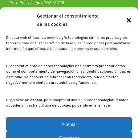
Plan Estratégico 2021-2026
Memorias corporativas
Gestionar el consentimiento
Biblioteca. Repositorio CITAREA
de las cookies
Sala de prensa
En esta web utilizamos cookies y/o tecnologías similares propias y de
Noticias
terceros para analizar el tráfico de la red, así como poder personalizar la
Eventos
información que ofrece a sus usuarios o promover sus servicios.
El CITA en los medios de comunicación
Identidad corporativa
El consentimiento de estas tecnologías nos permitirá procesar datos
Boletín electrónico cita2
como el comportamiento de navegación o las identificaciones únicas en
este sitio. No consentir o retirar el consentimiento, puede afectar
negativamente a ciertas características y funciones.
Contacto
Mapa del sitio web
Haga click en
Acepto
, para aceptar el uso de estas tecnologías. Puedes
acceder a nuestra política de cookies pulsando en el enlace.
Buscar en la web del CITA
Buscar:
Aceptar