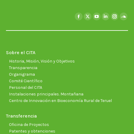
Encuéntranos en:
Facebook
X
YouTube
Linkedin
Instagra
Soun
page
page
page
page
page
page
opens
opens
opens
opens
opens
open
in
in
in
in
in
in
new
new
new
new
new
new
Sobre el CITA
window
window
window
window
window
wind
Historia, Misión, Visión y Objetivos
Transparencia
Organigrama
Comité Científico
Personal del CITA
Instalaciones principales. Montañana
Centro de Innovación en Bioeconomía Rural de Teruel
Transferencia
Oficina de Proyectos
Patentes y obtenciones