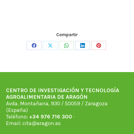
Compartir
Share
Share
Share
Share
Share
on
on
on
on
on
Facebook
X
WhatsApp
LinkedIn
Pinterest
CENTRO DE INVESTIGACIÓN Y TECNOLOGÍA
AGROALIMENTARIA DE ARAGÓN
Avda. Montañana, 930 / 50059 / Zaragoza
(España)
Teléfono:
+34 976 716 300
·
Email:
cita@aragon.es