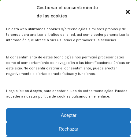
Memorias corporativas
Gestionar el consentimiento
Biblioteca. Repositorio CITAREA
de las cookies
Sala de prensa
En esta web utilizamos cookies y/o tecnologías similares propias y de
Noticias
terceros para analizar el tráfico de la red, así como poder personalizar la
Eventos
información que ofrece a sus usuarios o promover sus servicios.
El CITA en los medios de comunicación
Identidad corporativa
El consentimiento de estas tecnologías nos permitirá procesar datos
Boletín electrónico cita2
como el comportamiento de navegación o las identificaciones únicas en
este sitio. No consentir o retirar el consentimiento, puede afectar
negativamente a ciertas características y funciones.
Contacto
Mapa del sitio web
Haga click en
Acepto
, para aceptar el uso de estas tecnologías. Puedes
acceder a nuestra política de cookies pulsando en el enlace.
Buscar en la web del CITA
Buscar:
Aceptar
Rechazar