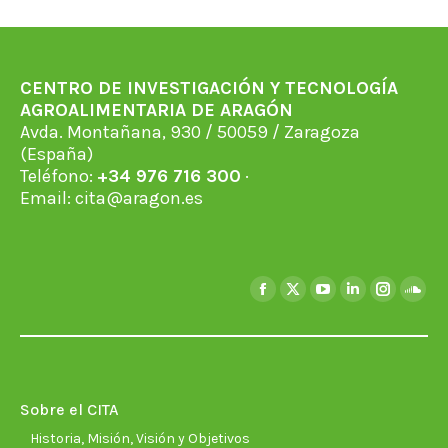
Facebook
X
WhatsApp
LinkedIn
Pinterest
CENTRO DE INVESTIGACIÓN Y TECNOLOGÍA
AGROALIMENTARIA DE ARAGÓN
Avda. Montañana, 930 / 50059 / Zaragoza
(España)
Teléfono:
+34 976 716 300
·
Email:
cita@aragon.es
Encuéntranos en:
Facebook
X
YouTube
Linkedin
Instagra
Soun
page
page
page
page
page
page
opens
opens
opens
opens
opens
open
in
in
in
in
in
in
new
new
new
new
new
new
Sobre el CITA
window
window
window
window
window
wind
Historia, Misión, Visión y Objetivos