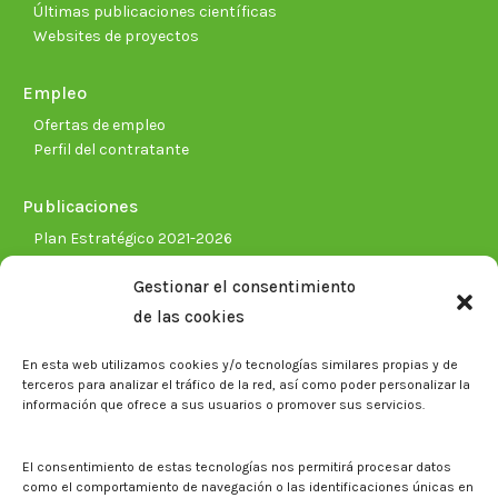
Últimas publicaciones científicas
Websites de proyectos
Empleo
Ofertas de empleo
Perfil del contratante
Publicaciones
Plan Estratégico 2021-2026
Memorias corporativas
Gestionar el consentimiento
Biblioteca. Repositorio CITAREA
de las cookies
Sala de prensa
En esta web utilizamos cookies y/o tecnologías similares propias y de
Noticias
terceros para analizar el tráfico de la red, así como poder personalizar la
Eventos
información que ofrece a sus usuarios o promover sus servicios.
El CITA en los medios de comunicación
Identidad corporativa
El consentimiento de estas tecnologías nos permitirá procesar datos
Boletín electrónico cita2
como el comportamiento de navegación o las identificaciones únicas en