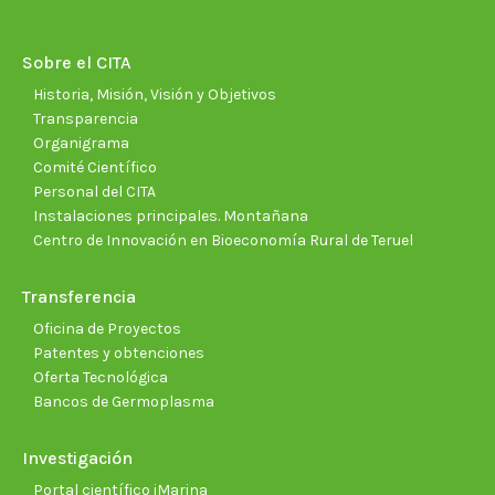
in
in
in
in
in
in
new
new
new
new
new
new
Sobre el CITA
window
window
window
window
window
wind
Historia, Misión, Visión y Objetivos
Transparencia
Organigrama
Comité Científico
Personal del CITA
Instalaciones principales. Montañana
Centro de Innovación en Bioeconomía Rural de Teruel
Transferencia
Oficina de Proyectos
Patentes y obtenciones
Oferta Tecnológica
Bancos de Germoplasma
Investigación
Portal científico iMarina