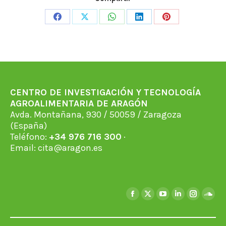
Share
Share
Share
Share
Share
on
on
on
on
on
Facebook
X
WhatsApp
LinkedIn
Pinterest
CENTRO DE INVESTIGACIÓN Y TECNOLOGÍA
AGROALIMENTARIA DE ARAGÓN
Avda. Montañana, 930 / 50059 / Zaragoza
(España)
Teléfono:
+34 976 716 300
·
Email:
cita@aragon.es
Encuéntranos en:
Facebook
X
YouTube
Linkedin
Instagra
Soun
page
page
page
page
page
page
opens
opens
opens
opens
opens
open