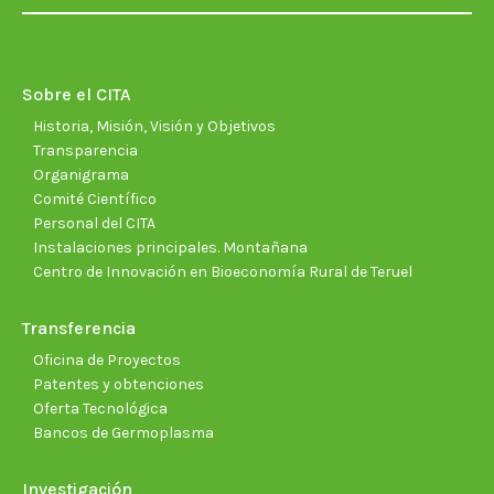
page
page
page
page
page
page
opens
opens
opens
opens
opens
open
in
in
in
in
in
in
new
new
new
new
new
new
Sobre el CITA
window
window
window
window
window
wind
Historia, Misión, Visión y Objetivos
Transparencia
Organigrama
Comité Científico
Personal del CITA
Instalaciones principales. Montañana
Centro de Innovación en Bioeconomía Rural de Teruel
Transferencia
Oficina de Proyectos
Patentes y obtenciones
Oferta Tecnológica
Bancos de Germoplasma
Investigación