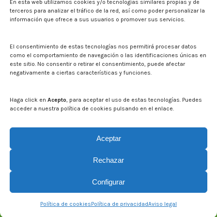
En esta web utilizamos cookies y/o tecnologías similares propias y de
Noticias
terceros para analizar el tráfico de la red, así como poder personalizar la
Eventos
información que ofrece a sus usuarios o promover sus servicios.
El CITA en los medios de comunicación
Identidad corporativa
El consentimiento de estas tecnologías nos permitirá procesar datos
Boletín electrónico cita2
como el comportamiento de navegación o las identificaciones únicas en
este sitio. No consentir o retirar el consentimiento, puede afectar
negativamente a ciertas características y funciones.
Contacto
Mapa del sitio web
Haga click en
Acepto
, para aceptar el uso de estas tecnologías. Puedes
acceder a nuestra política de cookies pulsando en el enlace.
Buscar en la web del CITA
Buscar:
Aceptar
Rechazar
Configurar
© CITA Aragón - 2026. Todos los derechos reservados.
Política de cookies
Política de privacidad
Aviso legal
Legal