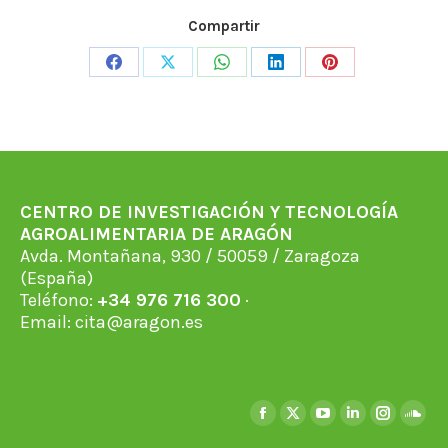
Compartir
Share
Share
Share
Share
Share
on
on
on
on
on
Facebook
X
WhatsApp
LinkedIn
Pinterest
CENTRO DE INVESTIGACIÓN Y TECNOLOGÍA
AGROALIMENTARIA DE ARAGÓN
Avda. Montañana, 930 / 50059 / Zaragoza
(España)
Teléfono:
+34 976 716 300
·
Email:
cita@aragon.es
Encuéntranos en:
Facebook
X
YouTube
Linkedin
Instagra
Soun