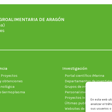
Facebook
X
WhatsApp
LinkedIn
Pinterest
AGROALIMENTARIA DE ARAGÓN
̃a)
es
ncia
Investigación
e Proyectos
Portal científico iMarina
y obtenciones
Departamentos de investiga
cnológica
Grupos de investigación
e Germoplasma
Personal investigador
Proyectos I+D+I vigentes
En esta web uti
Últimas publicaciones cientí
analizar el trá
Websites de proyectos
sus usuarios o