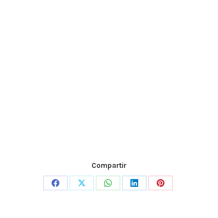
Compartir
Share
Share
Share
Share
Share
on
on
on
on
on