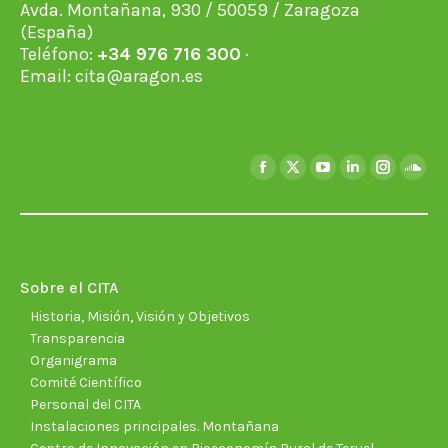
Avda. Montañana, 930 / 50059 / Zaragoza
(España)
Teléfono:
+34 976 716 300
·
Email:
cita@aragon.es
Encuéntranos en:
Facebook
X
YouTube
Linkedin
Instagra
Soun
page
page
page
page
page
page
opens
opens
opens
opens
opens
open
in
in
in
in
in
in
new
new
new
new
new
new
Sobre el CITA
window
window
window
window
window
wind
Historia, Misión, Visión y Objetivos
Transparencia
Organigrama
Comité Científico
Personal del CITA
Instalaciones principales. Montañana