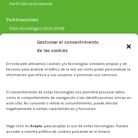
Perfil del contratante
Publicaciones
Plan Estratégico 2021-2026
Memorias corporativas
Gestionar el consentimiento
Biblioteca. Repositorio CITAREA
de las cookies
Sala de prensa
En esta web utilizamos cookies y/o tecnologías similares propias y de
Noticias
terceros para analizar el tráfico de la red, así como poder personalizar la
Eventos
información que ofrece a sus usuarios o promover sus servicios.
El CITA en los medios de comunicación
Identidad corporativa
El consentimiento de estas tecnologías nos permitirá procesar datos
Boletín electrónico cita2
como el comportamiento de navegación o las identificaciones únicas en
este sitio. No consentir o retirar el consentimiento, puede afectar
negativamente a ciertas características y funciones.
Contacto
Mapa del sitio web
Haga click en
Acepto
, para aceptar el uso de estas tecnologías. Puedes
acceder a nuestra política de cookies pulsando en el enlace.
Buscar en la web del CITA