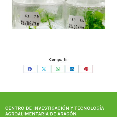
Compartir
Share
Share
Share
Share
Share
on
on
on
on
on
Facebook
X
WhatsApp
LinkedIn
Pinterest
CENTRO DE INVESTIGACIÓN Y TECNOLOGÍA
AGROALIMENTARIA DE ARAGÓN