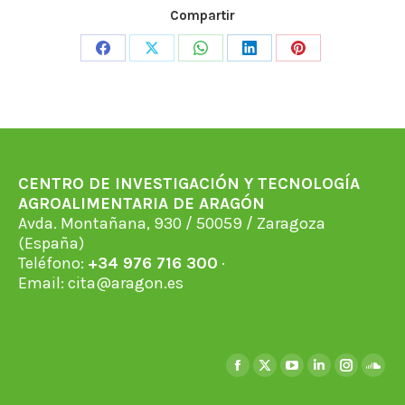
Compartir
Share
Share
Share
Share
Share
on
on
on
on
on
Facebook
X
WhatsApp
LinkedIn
Pinterest
CENTRO DE INVESTIGACIÓN Y TECNOLOGÍA
AGROALIMENTARIA DE ARAGÓN
Avda. Montañana, 930 / 50059 / Zaragoza
(España)
Teléfono:
+34 976 716 300
·
Email:
cita@aragon.es
Encuéntranos en:
Facebook
X
YouTube
Linkedin
Instagra
Soun
page
page
page
page
page
page