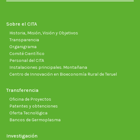
opens
opens
opens
opens
opens
open
in
in
in
in
in
in
new
new
new
new
new
new
Sobre el CITA
window
window
window
window
window
wind
Historia, Misión, Visión y Objetivos
Transparencia
Organigrama
Comité Científico
Personal del CITA
Instalaciones principales. Montañana
Centro de Innovación en Bioeconomía Rural de Teruel
Transferencia
Oficina de Proyectos
Patentes y obtenciones
Oferta Tecnológica
Bancos de Germoplasma
Investigación