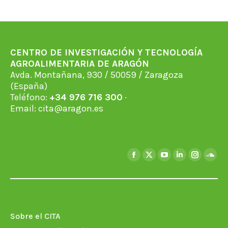
Facebook
X
WhatsApp
LinkedIn
Pinterest
CENTRO DE INVESTIGACIÓN Y TECNOLOGÍA
AGROALIMENTARIA DE ARAGÓN
Avda. Montañana, 930 / 50059 / Zaragoza
(España)
Teléfono:
+34 976 716 300
·
Email:
cita@aragon.es
Encuéntranos en:
Facebook
X
YouTube
Linkedin
Instagra
Soun
page
page
page
page
page
page
opens
opens
opens
opens
opens
open
in
in
in
in
in
in
new
new
new
new
new
new
Sobre el CITA
window
window
window
window
window
wind