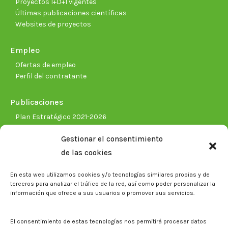
Proyectos I+D+I vigentes
Últimas publicaciones científicas
Websites de proyectos
Empleo
Ofertas de empleo
Perfil del contratante
Publicaciones
Plan Estratégico 2021-2026
Memorias corporativas
Gestionar el consentimiento
Biblioteca. Repositorio CITAREA
de las cookies
Sala de prensa
En esta web utilizamos cookies y/o tecnologías similares propias y de
Noticias
terceros para analizar el tráfico de la red, así como poder personalizar la
Eventos
información que ofrece a sus usuarios o promover sus servicios.
El CITA en los medios de comunicación
Identidad corporativa
El consentimiento de estas tecnologías nos permitirá procesar datos
Boletín electrónico cita2