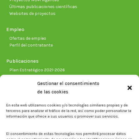
Últimas publicaciones científicas
Websites de proyectos
Empleo
Ofertas de empleo
Perfil del contratante
Publicaciones
Plan Estratégico 2021-2026
Memorias corporativas
Gestionar el consentimiento
Biblioteca. Repositorio CITAREA
de las cookies
Sala de prensa
En esta web utilizamos cookies y/o tecnologías similares propias y de
Noticias
terceros para analizar el tráfico de la red, así como poder personalizar la
Eventos
información que ofrece a sus usuarios o promover sus servicios.
El CITA en los medios de comunicación
Identidad corporativa
El consentimiento de estas tecnologías nos permitirá procesar datos
Boletín electrónico cita2