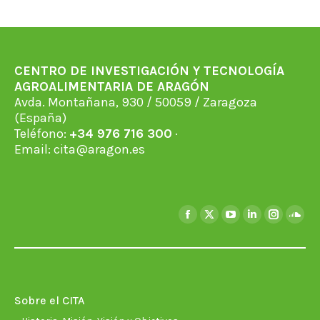
Facebook
X
WhatsApp
LinkedIn
Pinterest
CENTRO DE INVESTIGACIÓN Y TECNOLOGÍA
AGROALIMENTARIA DE ARAGÓN
Avda. Montañana, 930 / 50059 / Zaragoza
(España)
Teléfono:
+34 976 716 300
·
Email:
cita@aragon.es
Encuéntranos en:
Facebook
X
YouTube
Linkedin
Instagra
Soun
page
page
page
page
page
page
opens
opens
opens
opens
opens
open
in
in
in
in
in
in
new
new
new
new
new
new
Sobre el CITA
window
window
window
window
window
wind