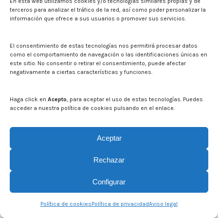
En esta web utilizamos cookies y/o tecnologías similares propias y de
terceros para analizar el tráfico de la red, así como poder personalizar la
información que ofrece a sus usuarios o promover sus servicios.
El consentimiento de estas tecnologías nos permitirá procesar datos
como el comportamiento de navegación o las identificaciones únicas en
este sitio. No consentir o retirar el consentimiento, puede afectar
negativamente a ciertas características y funciones.
Haga click en
Acepto
, para aceptar el uso de estas tecnologías. Puedes
acceder a nuestra política de cookies pulsando en el enlace.
Aceptar
© CITA Aragón - 2026. Todos los derechos reservados.
Rechazar
Legal
Configurar
Política de cookies
Política de privacidad
Aviso legal