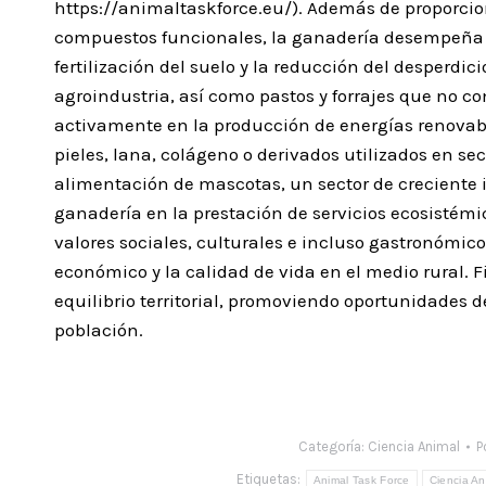
https://animaltaskforce.eu/). Además de proporcion
compuestos funcionales, la ganadería desempeña un
fertilización del suelo y la reducción del desperdi
agroindustria, así como pastos y forrajes que no
activamente en la producción de energías renovabl
pieles, lana, colágeno o derivados utilizados en se
alimentación de mascotas, un sector de creciente 
ganadería en la prestación de servicios ecosistémi
valores sociales, culturales e incluso gastronómicos
económico y la calidad de vida en el medio rural. 
equilibrio territorial, promoviendo oportunidades d
población.
Categoría:
Ciencia Animal
P
Etiquetas:
Animal Task Force
Ciencia An