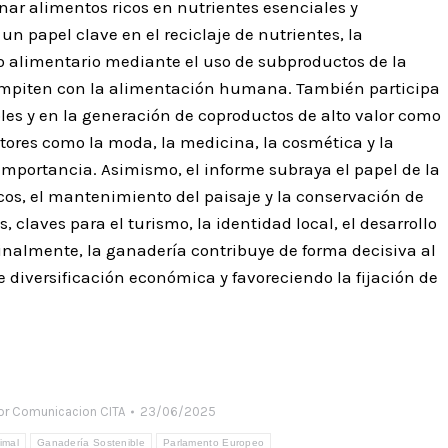
ar alimentos ricos en nutrientes esenciales y
 papel clave en el reciclaje de nutrientes, la
cio alimentario mediante el uso de subproductos de la
 compiten con la alimentación humana. También participa
es y en la generación de coproductos de alto valor como
ctores como la moda, la medicina, la cosmética y la
importancia. Asimismo, el informe subraya el papel de la
cos, el mantenimiento del paisaje y la conservación de
, claves para el turismo, la identidad local, el desarrollo
Finalmente, la ganadería contribuye de forma decisiva al
e diversificación económica y favoreciendo la fijación de
or
Comunicacion CITA
23/06/2025
imal
Ganadería Sostenible
Parlamento Europeo