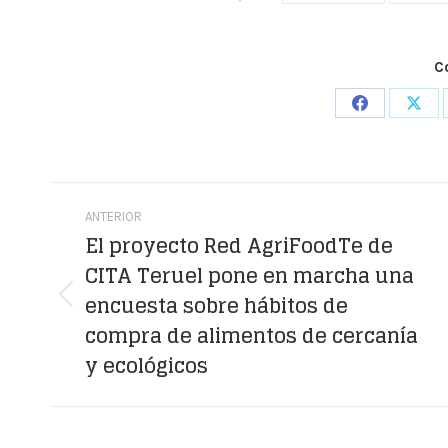
C
Share
Shar
on
on
Facebook
X
Navegación
ANTERIOR
entre
El proyecto Red AgriFoodTe de
CITA Teruel pone en marcha una
publicaciones
encuesta sobre hábitos de
Publicación
compra de alimentos de cercanía
anterior:
y ecológicos