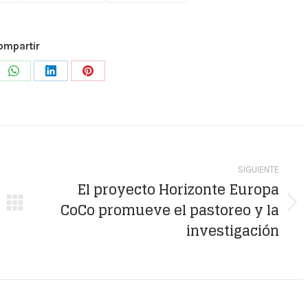
ompartir
e
Share
Share
Share
on
on
on
WhatsApp
LinkedIn
Pinterest
SIGUIENTE
El proyecto Horizonte Europa
CoCo promueve el pastoreo y la
Publicación
investigación
siguiente: