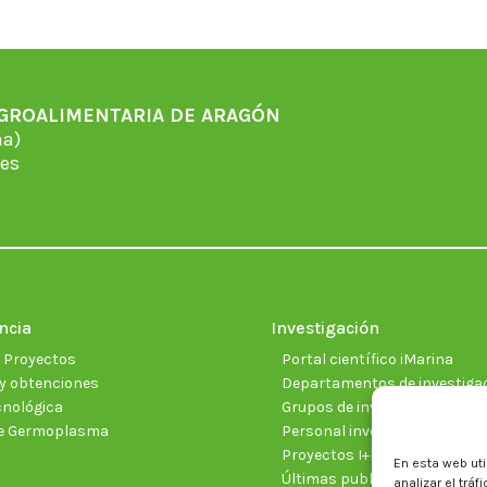
AGROALIMENTARIA DE ARAGÓN
̃a)
es
ncia
Investigación
e Proyectos
Portal científico iMarina
y obtenciones
Departamentos de investiga
cnológica
Grupos de investigación
e Germoplasma
Personal investigador
Proyectos I+D+I vigentes
En esta web uti
Últimas publicaciones cientí
analizar el trá