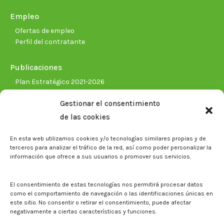
Empleo
Ofertas de empleo
Perfil del contratante
Publicaciones
Plan Estratégico 2021-2026
Memorias corporativas
Gestionar el consentimiento
Biblioteca. Repositorio CITAREA
de las cookies
Sala de prensa
En esta web utilizamos cookies y/o tecnologías similares propias y de
Noticias
terceros para analizar el tráfico de la red, así como poder personalizar la
Eventos
información que ofrece a sus usuarios o promover sus servicios.
El CITA en los medios de comunicación
Identidad corporativa
El consentimiento de estas tecnologías nos permitirá procesar datos
Boletín electrónico cita2
como el comportamiento de navegación o las identificaciones únicas en
este sitio. No consentir o retirar el consentimiento, puede afectar
negativamente a ciertas características y funciones.
Contacto