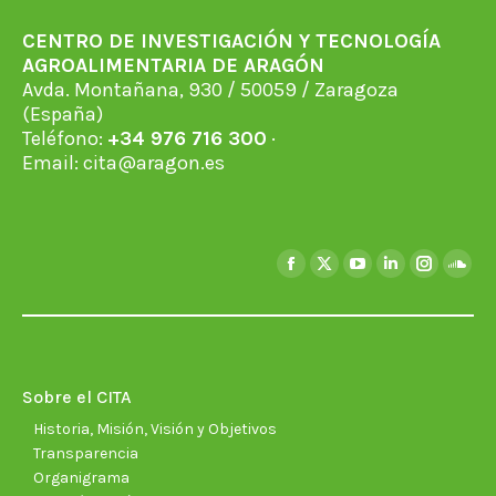
CENTRO DE INVESTIGACIÓN Y TECNOLOGÍA
AGROALIMENTARIA DE ARAGÓN
Avda. Montañana, 930 / 50059 / Zaragoza
(España)
Teléfono:
+34 976 716 300
·
Email:
cita@aragon.es
Encuéntranos en:
Facebook
X
YouTube
Linkedin
Instagra
Soun
page
page
page
page
page
page
opens
opens
opens
opens
opens
open
in
in
in
in
in
in
new
new
new
new
new
new
Sobre el CITA
window
window
window
window
window
wind
Historia, Misión, Visión y Objetivos
Transparencia
Organigrama