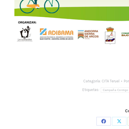
Categoría:
CITA Teruel
Po
Etiquetas:
Campaña Contigo 
C
Share
Shar