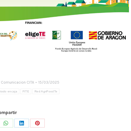
r
Comunicacion CITA
15/03/2025
todo encaja
FITE
Red AgriFoodTe
ompartir
e
Share
Share
Share