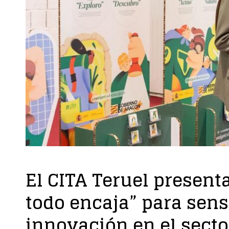
El CITA Teruel present
todo encaja” para sensi
innovación en el secto