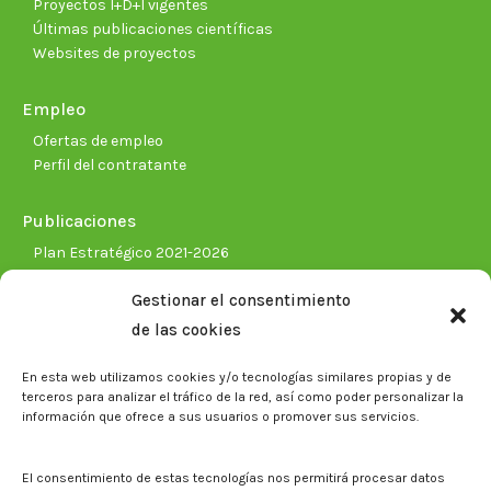
Proyectos I+D+I vigentes
Últimas publicaciones científicas
Websites de proyectos
Empleo
Ofertas de empleo
Perfil del contratante
Publicaciones
Plan Estratégico 2021-2026
Memorias corporativas
Gestionar el consentimiento
Biblioteca. Repositorio CITAREA
de las cookies
Sala de prensa
En esta web utilizamos cookies y/o tecnologías similares propias y de
Noticias
terceros para analizar el tráfico de la red, así como poder personalizar la
Eventos
información que ofrece a sus usuarios o promover sus servicios.
El CITA en los medios de comunicación
Identidad corporativa
El consentimiento de estas tecnologías nos permitirá procesar datos
Boletín electrónico cita2