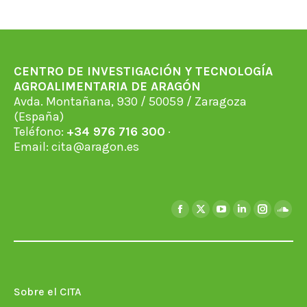
CENTRO DE INVESTIGACIÓN Y TECNOLOGÍA
AGROALIMENTARIA DE ARAGÓN
Avda. Montañana, 930 / 50059 / Zaragoza
(España)
Teléfono:
+34 976 716 300
·
Email:
cita@aragon.es
Encuéntranos en:
Facebook
X
YouTube
Linkedin
Instagra
Soun
page
page
page
page
page
page
opens
opens
opens
opens
opens
open
in
in
in
in
in
in
new
new
new
new
new
new
Sobre el CITA
window
window
window
window
window
wind