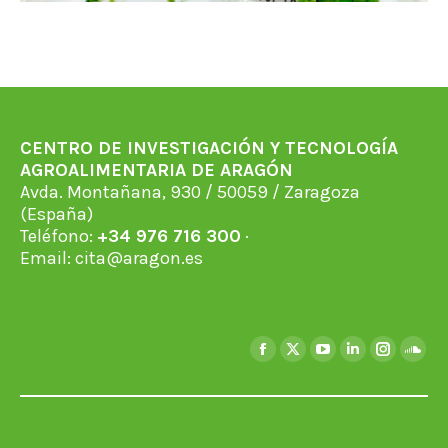
CENTRO DE INVESTIGACIÓN Y TECNOLOGÍA
AGROALIMENTARIA DE ARAGÓN
Avda. Montañana, 930 / 50059 / Zaragoza
(España)
Teléfono:
+34 976 716 300
·
Email:
cita@aragon.es
Encuéntranos en:
Facebook
X
YouTube
Linkedin
Instagra
Soun
page
page
page
page
page
page
opens
opens
opens
opens
opens
open
in
in
in
in
in
in