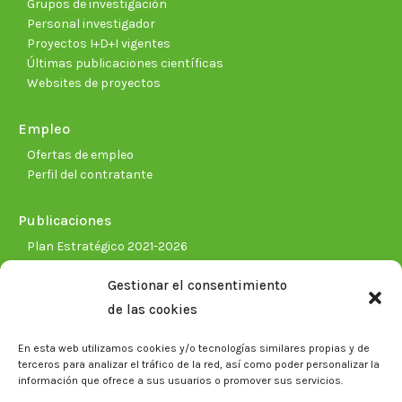
Grupos de investigación
Personal investigador
Proyectos I+D+I vigentes
Últimas publicaciones científicas
Websites de proyectos
Empleo
Ofertas de empleo
Perfil del contratante
Publicaciones
Plan Estratégico 2021-2026
Memorias corporativas
Gestionar el consentimiento
Biblioteca. Repositorio CITAREA
de las cookies
Sala de prensa
En esta web utilizamos cookies y/o tecnologías similares propias y de
Noticias
terceros para analizar el tráfico de la red, así como poder personalizar la
Eventos
información que ofrece a sus usuarios o promover sus servicios.
El CITA en los medios de comunicación