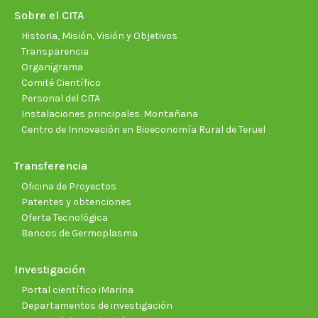
new
new
new
new
new
new
Sobre el CITA
window
window
window
window
window
wind
Historia, Misión, Visión y Objetivos
Transparencia
Organigrama
Comité Científico
Personal del CITA
Instalaciones principales. Montañana
Centro de Innovación en Bioeconomía Rural de Teruel
Transferencia
Oficina de Proyectos
Patentes y obtenciones
Oferta Tecnológica
Bancos de Germoplasma
Investigación
Portal científico iMarina
Departamentos de investigación