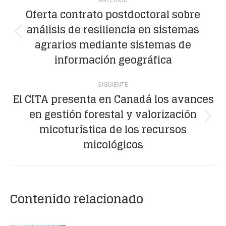
entre
Oferta contrato postdoctoral sobre
análisis de resiliencia en sistemas
publicaciones
Publicación
agrarios mediante sistemas de
anterior:
información geográfica
SIGUIENTE
El CITA presenta en Canadá los avances
en gestión forestal y valorización
Publicación
micoturística de los recursos
siguiente:
micológicos
Contenido relacionado