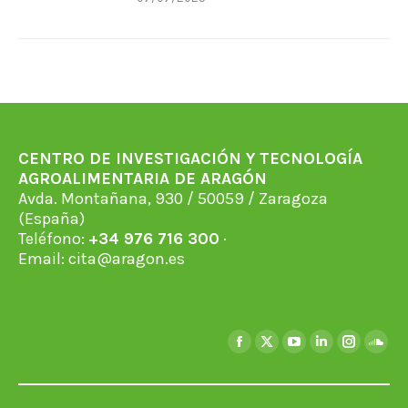
CENTRO DE INVESTIGACIÓN Y TECNOLOGÍA
AGROALIMENTARIA DE ARAGÓN
Avda. Montañana, 930 / 50059 / Zaragoza
(España)
Teléfono:
+34 976 716 300
·
Email:
cita@aragon.es
Encuéntranos en:
Facebook
X
YouTube
Linkedin
Instagra
Soun
page
page
page
page
page
page
opens
opens
opens
opens
opens
open