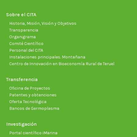
in
in
in
in
in
in
new
new
new
new
new
new
Sobre el CITA
window
window
window
window
window
wind
Historia, Misión, Visión y Objetivos
Transparencia
Organigrama
Comité Científico
Personal del CITA
Instalaciones principales. Montañana
Centro de Innovación en Bioeconomía Rural de Teruel
Transferencia
Oficina de Proyectos
Patentes y obtenciones
Oferta Tecnológica
Bancos de Germoplasma
Investigación
Portal científico iMarina