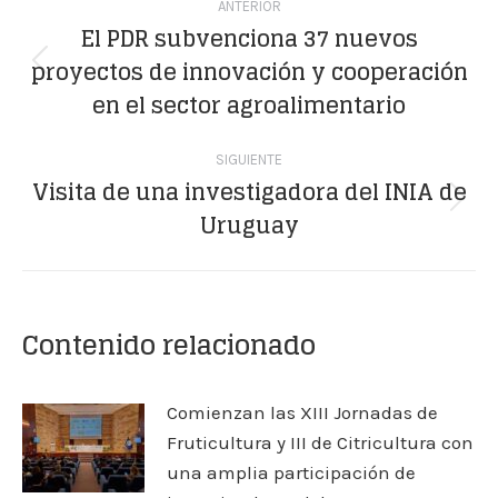
ANTERIOR
entre
El PDR subvenciona 37 nuevos
proyectos de innovación y cooperación
publicaciones
Publicación
en el sector agroalimentario
anterior:
SIGUIENTE
Visita de una investigadora del INIA de
Publicación
Uruguay
siguiente:
Contenido relacionado
Comienzan las XIII Jornadas de
Fruticultura y III de Citricultura con
una amplia participación de