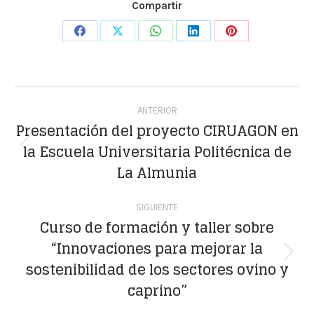
Compartir
Share
Share
Share
Share
Share
on
on
on
on
on
Facebook
X
WhatsApp
LinkedIn
Pinterest
Navegación
ANTERIOR
entre
Presentación del proyecto CIRUAGON en
la Escuela Universitaria Politécnica de
publicaciones
Publicación
La Almunia
anterior:
SIGUIENTE
Curso de formación y taller sobre
“Innovaciones para mejorar la
Publicación
sostenibilidad de los sectores ovino y
siguiente:
caprino”