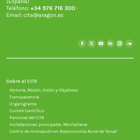
(España)
Teléfono:
+34 976 716 300
·
Email:
cita@aragon.es
Encuéntranos en:
Facebook
X
YouTube
Linkedin
Instagra
Soun
page
page
page
page
page
page
opens
opens
opens
opens
opens
open
in
in
in
in
in
in
new
new
new
new
new
new
Sobre el CITA
window
window
window
window
window
wind
Historia, Misión, Visión y Objetivos
Transparencia
Organigrama
Comité Científico
Personal del CITA
Instalaciones principales. Montañana
Centro de Innovación en Bioeconomía Rural de Teruel