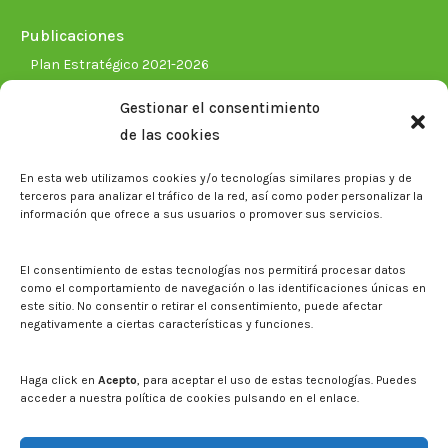
Publicaciones
Plan Estratégico 2021-2026
Memorias corporativas
Gestionar el consentimiento
Biblioteca. Repositorio CITAREA
de las cookies
Sala de prensa
En esta web utilizamos cookies y/o tecnologías similares propias y de
Noticias
terceros para analizar el tráfico de la red, así como poder personalizar la
Eventos
información que ofrece a sus usuarios o promover sus servicios.
El CITA en los medios de comunicación
Identidad corporativa
El consentimiento de estas tecnologías nos permitirá procesar datos
Boletín electrónico cita2
como el comportamiento de navegación o las identificaciones únicas en
este sitio. No consentir o retirar el consentimiento, puede afectar
negativamente a ciertas características y funciones.
Contacto
Mapa del sitio web
Haga click en
Acepto
, para aceptar el uso de estas tecnologías. Puedes
acceder a nuestra política de cookies pulsando en el enlace.
Buscar en la web del CITA
Buscar: