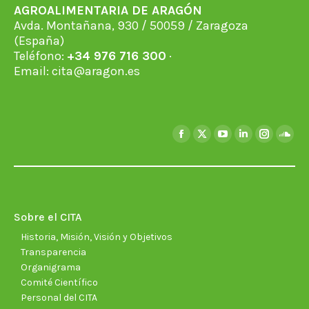
AGROALIMENTARIA DE ARAGÓN
Avda. Montañana, 930 / 50059 / Zaragoza
(España)
Teléfono:
+34 976 716 300
·
Email:
cita@aragon.es
Encuéntranos en:
Facebook
X
YouTube
Linkedin
Instagra
Soun
page
page
page
page
page
page
opens
opens
opens
opens
opens
open
in
in
in
in
in
in
new
new
new
new
new
new
Sobre el CITA
window
window
window
window
window
wind
Historia, Misión, Visión y Objetivos
Transparencia
Organigrama
Comité Científico
Personal del CITA