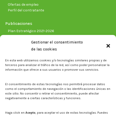
Ofertas de empleo
Perfil del contratante
Publicaciones
Plan Estratégico 2021-2026
Memorias corporativas
Gestionar el consentimiento
Biblioteca. Repositorio CITAREA
de las cookies
Sala de prensa
En esta web utilizamos cookies y/o tecnologías similares propias y de
Noticias
terceros para analizar el tráfico de la red, así como poder personalizar la
Eventos
información que ofrece a sus usuarios o promover sus servicios.
El CITA en los medios de comunicación
Identidad corporativa
El consentimiento de estas tecnologías nos permitirá procesar datos
Boletín electrónico cita2
como el comportamiento de navegación o las identificaciones únicas en
este sitio. No consentir o retirar el consentimiento, puede afectar
negativamente a ciertas características y funciones.
Contacto
Mapa del sitio web
Haga click en
Acepto
, para aceptar el uso de estas tecnologías. Puedes