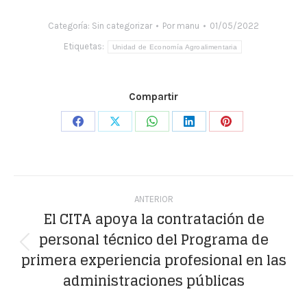
Categoría:
Sin categorizar
Por
manu
01/05/2022
Etiquetas:
Unidad de Economía Agroalimentaria
Compartir
Share
Share
Share
Share
Share
on
on
on
on
on
Facebook
X
WhatsApp
LinkedIn
Pinterest
Navegación
ANTERIOR
entre
El CITA apoya la contratación de
personal técnico del Programa de
publicaciones
Publicación
primera experiencia profesional en las
anterior:
admi­nistraciones públicas