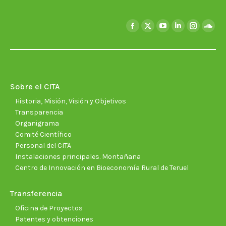
Encuéntranos en:
Facebook
X
YouTube
Linkedin
Instagra
Soun
page
page
page
page
page
page
opens
opens
opens
opens
opens
open
in
in
in
in
in
in
new
new
new
new
new
new
Sobre el CITA
window
window
window
window
window
wind
Historia, Misión, Visión y Objetivos
Transparencia
Organigrama
Comité Científico
Personal del CITA
Instalaciones principales. Montañana
Centro de Innovación en Bioeconomía Rural de Teruel
Transferencia
Oficina de Proyectos
Patentes y obtenciones