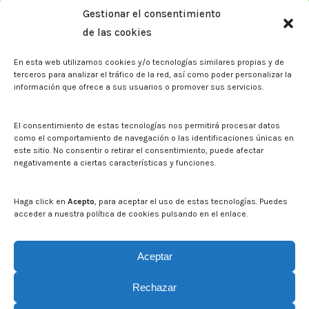
Gestionar el consentimiento
Biblioteca. Repositorio CITAREA
de las cookies
Sala de prensa
En esta web utilizamos cookies y/o tecnologías similares propias y de
Noticias
terceros para analizar el tráfico de la red, así como poder personalizar la
Eventos
información que ofrece a sus usuarios o promover sus servicios.
El CITA en los medios de comunicación
Identidad corporativa
El consentimiento de estas tecnologías nos permitirá procesar datos
Boletín electrónico cita2
como el comportamiento de navegación o las identificaciones únicas en
este sitio. No consentir o retirar el consentimiento, puede afectar
negativamente a ciertas características y funciones.
Contacto
Mapa del sitio web
Haga click en
Acepto
, para aceptar el uso de estas tecnologías. Puedes
acceder a nuestra política de cookies pulsando en el enlace.
Buscar en la web del CITA
Buscar:
Aceptar
Rechazar