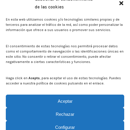
de las cookies
Sala de prensa
En esta web utilizamos cookies y/o tecnologías similares propias y de
Noticias
terceros para analizar el tráfico de la red, así como poder personalizar la
Eventos
información que ofrece a sus usuarios o promover sus servicios.
El CITA en los medios de comunicación
Identidad corporativa
El consentimiento de estas tecnologías nos permitirá procesar datos
Boletín electrónico cita2
como el comportamiento de navegación o las identificaciones únicas en
este sitio. No consentir o retirar el consentimiento, puede afectar
negativamente a ciertas características y funciones.
Contacto
Mapa del sitio web
Haga click en
Acepto
, para aceptar el uso de estas tecnologías. Puedes
acceder a nuestra política de cookies pulsando en el enlace.
Buscar en la web del CITA
Buscar:
Aceptar
Rechazar
Configurar