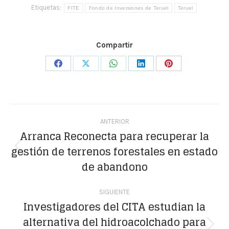
Etiquetas:
FITE
Fondo de Inversiones de Teruel
Teruel
Compartir
Share
Share
Share
Share
Share
on
on
on
on
on
Facebook
X
WhatsApp
LinkedIn
Pinterest
Navegación
ANTERIOR
entre
Arranca Reconecta para recuperar la
gestión de terrenos forestales en estado
publicaciones
Publicación
de abandono
anterior:
SIGUIENTE
Investigadores del CITA estudian la
alternativa del hidroacolchado para