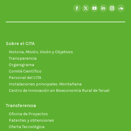
Encuéntranos en:
Facebook
X
YouTube
Linkedin
Instagra
Soun
page
page
page
page
page
page
opens
opens
opens
opens
opens
open
in
in
in
in
in
in
new
new
new
new
new
new
Sobre el CITA
window
window
window
window
window
wind
Historia, Misión, Visión y Objetivos
Transparencia
Organigrama
Comité Científico
Personal del CITA
Instalaciones principales. Montañana
Centro de Innovación en Bioeconomía Rural de Teruel
Transferencia
Oficina de Proyectos
Patentes y obtenciones
Oferta Tecnológica