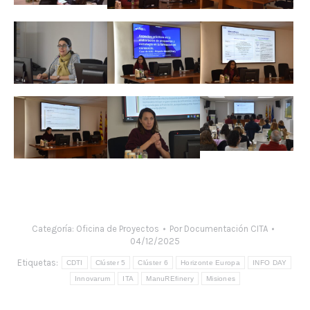
Categoría:
Oficina de Proyectos
Por
Documentación CITA
04/12/2025
Etiquetas:
CDTI
Clúster 5
Clúster 6
Horizonte Europa
INFO DAY
Innovarum
ITA
ManuREfinery
Misiones