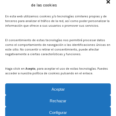
de las cookies
Sala de prensa
En esta web utilizamos cookies y/o tecnologías similares propias y de
Noticias
terceros para analizar el tráfico de la red, así como poder personalizar la
Eventos
información que ofrece a sus usuarios o promover sus servicios.
El CITA en los medios de comunicación
Identidad corporativa
El consentimiento de estas tecnologías nos permitirá procesar datos
Boletín electrónico cita2
como el comportamiento de navegación o las identificaciones únicas en
este sitio. No consentir o retirar el consentimiento, puede afectar
negativamente a ciertas características y funciones.
Contacto
Mapa del sitio web
Haga click en
Acepto
, para aceptar el uso de estas tecnologías. Puedes
acceder a nuestra política de cookies pulsando en el enlace.
Buscar en la web del CITA
Buscar:
Aceptar
Rechazar
Configurar