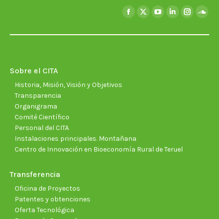
Encuéntranos en:
Facebook
X
YouTube
Linkedin
Instagra
Soun
page
page
page
page
page
page
opens
opens
opens
opens
opens
open
in
in
in
in
in
in
new
new
new
new
new
new
Sobre el CITA
window
window
window
window
window
wind
Historia, Misión, Visión y Objetivos
Transparencia
Organigrama
Comité Científico
Personal del CITA
Instalaciones principales. Montañana
Centro de Innovación en Bioeconomía Rural de Teruel
Transferencia
Oficina de Proyectos
Patentes y obtenciones
Oferta Tecnológica