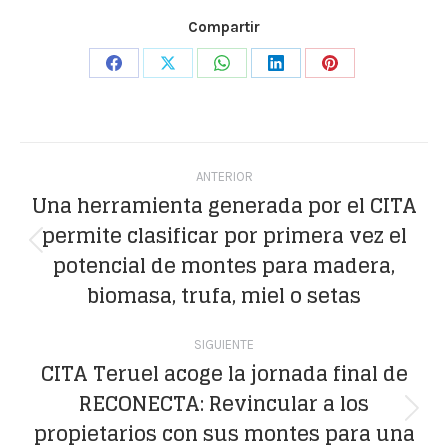
Compartir
Share
Share
Share
Share
Share
on
on
on
on
on
Facebook
X
WhatsApp
LinkedIn
Pinterest
Navegación
ANTERIOR
entre
Una herramienta generada por el CITA
permite clasificar por primera vez el
publicaciones
Publicación
potencial de montes para madera,
anterior:
biomasa, trufa, miel o setas
SIGUIENTE
CITA Teruel acoge la jornada final de
RECONECTA: Revincular a los
Publicación
propietarios con sus montes para una
siguiente: