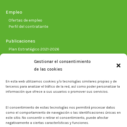
Empleo
Ofertas de empleo
Perfil del contratante
Publicaciones
Plan Estratégico 2021-2026
Memorias corporativas
Gestionar el consentimiento
Biblioteca. Repositorio CITAREA
de las cookies
Sala de prensa
En esta web utilizamos cookies y/o tecnologías similares propias y de
Noticias
terceros para analizar el tráfico de la red, así como poder personalizar la
Eventos
información que ofrece a sus usuarios o promover sus servicios.
El CITA en los medios de comunicación
Identidad corporativa
El consentimiento de estas tecnologías nos permitirá procesar datos
Boletín electrónico cita2
como el comportamiento de navegación o las identificaciones únicas en
este sitio. No consentir o retirar el consentimiento, puede afectar
negativamente a ciertas características y funciones.
Contacto