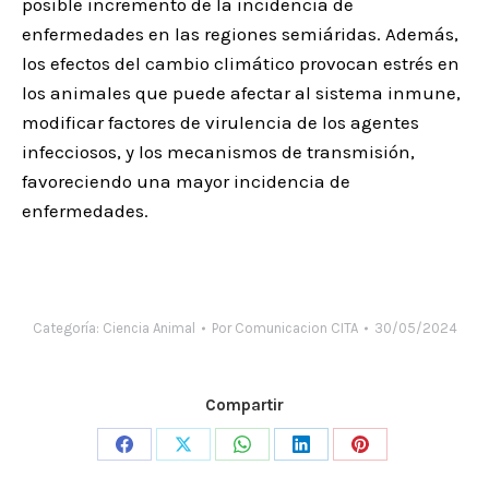
posible incremento de la incidencia de
enfermedades en las regiones semiáridas. Además,
los efectos del cambio climático provocan estrés en
los animales que puede afectar al sistema inmune,
modificar factores de virulencia de los agentes
infecciosos, y los mecanismos de transmisión,
favoreciendo una mayor incidencia de
enfermedades.
Categoría:
Ciencia Animal
Por
Comunicacion CITA
30/05/2024
Compartir
Share
Share
Share
Share
Share