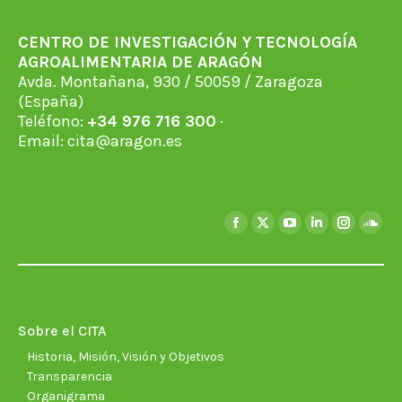
CENTRO DE INVESTIGACIÓN Y TECNOLOGÍA
AGROALIMENTARIA DE ARAGÓN
Avda. Montañana, 930 / 50059 / Zaragoza
(España)
Teléfono:
+34 976 716 300
·
Email:
cita@aragon.es
Encuéntranos en:
Facebook
X
YouTube
Linkedin
Instagra
Soun
page
page
page
page
page
page
opens
opens
opens
opens
opens
open
in
in
in
in
in
in
new
new
new
new
new
new
Sobre el CITA
window
window
window
window
window
wind
Historia, Misión, Visión y Objetivos
Transparencia
Organigrama