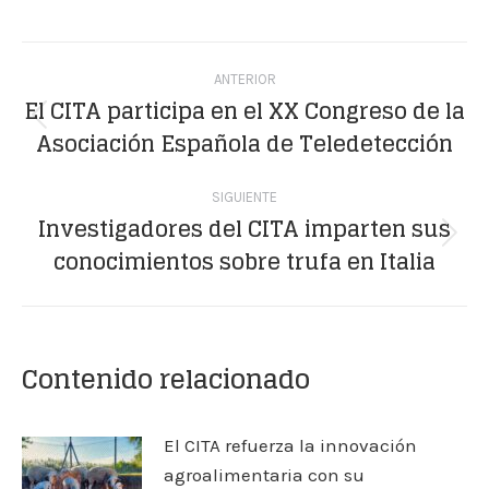
on
on
on
on
on
Facebook
X
WhatsApp
LinkedIn
Pinterest
Navegación
ANTERIOR
entre
El CITA participa en el XX Congreso de la
Publicación
Asociación Española de Teledetección
publicaciones
anterior:
SIGUIENTE
Investigadores del CITA imparten sus
Publicación
conocimientos sobre trufa en Italia
siguiente:
Contenido relacionado
El CITA refuerza la innovación
agroalimentaria con su