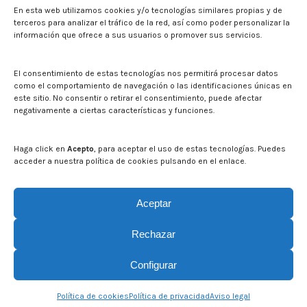
En esta web utilizamos cookies y/o tecnologías similares propias y de
Noticias
terceros para analizar el tráfico de la red, así como poder personalizar la
Eventos
información que ofrece a sus usuarios o promover sus servicios.
El CITA en los medios de comunicación
Identidad corporativa
El consentimiento de estas tecnologías nos permitirá procesar datos
Boletín electrónico cita2
como el comportamiento de navegación o las identificaciones únicas en
este sitio. No consentir o retirar el consentimiento, puede afectar
negativamente a ciertas características y funciones.
Contacto
Mapa del sitio web
Haga click en
Acepto
, para aceptar el uso de estas tecnologías. Puedes
acceder a nuestra política de cookies pulsando en el enlace.
Buscar en la web del CITA
Buscar:
Aceptar
Rechazar
Configurar
© CITA Aragón - 2026. Todos los derechos reservados.
Política de cookies
Política de privacidad
Aviso legal
Legal