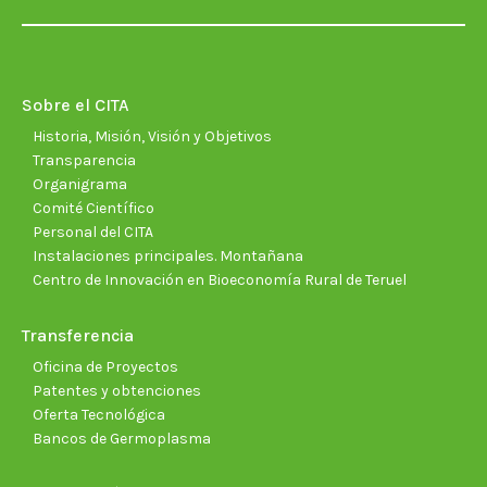
page
page
page
page
page
page
opens
opens
opens
opens
opens
open
in
in
in
in
in
in
new
new
new
new
new
new
Sobre el CITA
window
window
window
window
window
wind
Historia, Misión, Visión y Objetivos
Transparencia
Organigrama
Comité Científico
Personal del CITA
Instalaciones principales. Montañana
Centro de Innovación en Bioeconomía Rural de Teruel
Transferencia
Oficina de Proyectos
Patentes y obtenciones
Oferta Tecnológica
Bancos de Germoplasma