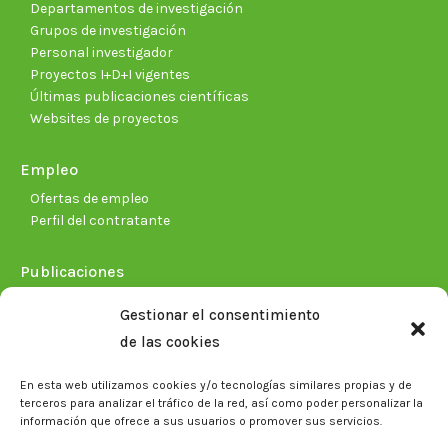
Departamentos de investigación
Grupos de investigación
Personal investigador
Proyectos I+D+I vigentes
Últimas publicaciones científicas
Websites de proyectos
Empleo
Ofertas de empleo
Perfil del contratante
Publicaciones
Plan Estratégico 2021-2026
Gestionar el consentimiento
Memorias corporativas
de las cookies
Biblioteca. Repositorio CITAREA
En esta web utilizamos cookies y/o tecnologías similares propias y de
Sala de prensa
terceros para analizar el tráfico de la red, así como poder personalizar la
información que ofrece a sus usuarios o promover sus servicios.
Noticias
Eventos