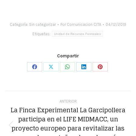
Categoría:
Sin categorizar
Por
Comunicacion CITA
04/12/2019
Etiquetas:
Unidad de Recursos Forestales
Compartir
Share
Share
Share
Share
Share
on
on
on
on
on
Facebook
X
WhatsApp
LinkedIn
Pinterest
Navegación
ANTERIOR
entre
La Finca Experimental La Garcipollera
participa en el LIFE MIDMACC, un
publicaciones
proyecto europeo para revitalizar las
Publicación