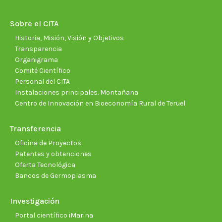
in
in
in
in
in
in
new
new
new
new
new
new
Sobre el CITA
window
window
window
window
window
wind
Historia, Misión, Visión y Objetivos
Transparencia
Organigrama
Comité Científico
Personal del CITA
Instalaciones principales. Montañana
Centro de Innovación en Bioeconomía Rural de Teruel
Transferencia
Oficina de Proyectos
Patentes y obtenciones
Oferta Tecnológica
Bancos de Germoplasma
Investigación
Portal científico iMarina