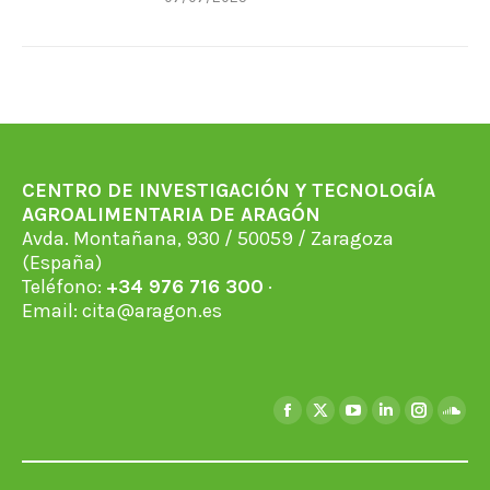
CENTRO DE INVESTIGACIÓN Y TECNOLOGÍA
AGROALIMENTARIA DE ARAGÓN
Avda. Montañana, 930 / 50059 / Zaragoza
(España)
Teléfono:
+34 976 716 300
·
Email:
cita@aragon.es
Encuéntranos en:
Facebook
X
YouTube
Linkedin
Instagra
Soun
page
page
page
page
page
page
opens
opens
opens
opens
opens
open