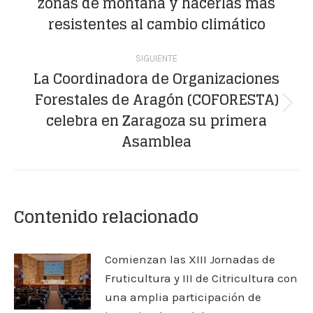
zonas de montaña y hacerlas más
anterior:
resistentes al cambio climático
SIGUIENTE
La Coordinadora de Organizaciones
Forestales de Aragón (COFORESTA)
Publicación
celebra en Zaragoza su primera
siguiente:
Asamblea
Contenido relacionado
Comienzan las XIII Jornadas de
Fruticultura y III de Citricultura con
una amplia participación de