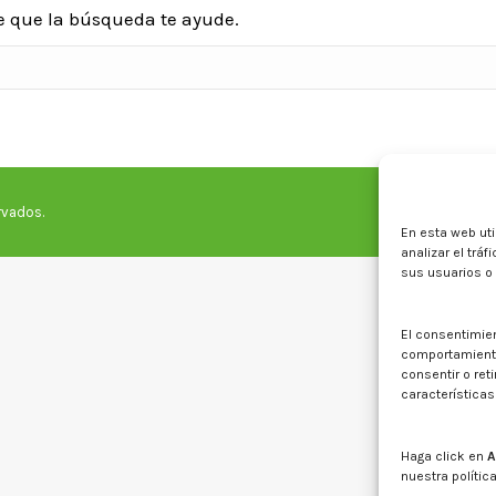
e que la búsqueda te ayude.
rvados.
En esta web uti
analizar el trá
sus usuarios o
El consentimie
comportamiento 
consentir o ret
características
Haga click en
A
nuestra polític