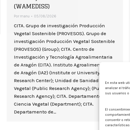
(WAMEDISS)
Por
manu
05/08/2026
CITA. Grupo de investigación Producción
Vegetal Sostenible (PROVESOS). Grupo de
investigación Producción Vegetal Sostenible
(PROVESOS) (Group); CITA. Centro de
Investigación y Tecnología Agroalimentaria
de Aragón (CITA). Instituto Agroalimentario
de Aragón (IA2) (Institute or University
Research Center); Unidad de Sanidad
En esta web uti
Vegetal (Public Research Agency); (Public
analizar el trá
sus usuarios o
Research Agency); CITA. Departamento de
Ciencia Vegetal (Department); CITA.
El consentimie
Departamento de…
comportamiento 
consentir o ret
características