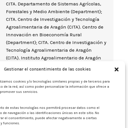
CITA. Departamento de Sistemas Agrícolas,
Forestales y Medio Ambiente (Department);
CITA. Centro de Investigación y Tecnología
Agroalimentaria de Aragón (CITA). Centro de
Innovación en Bioeconomía Rural
(Department); CITA. Centro de Investigación y
Tecnología Agroalimentaria de Aragón
(CITA). Instituto Agroalimentario de Aragón
(IA2) (Institute or University Research
Gestionar el consentimiento de las cookies
Center); CITA. Departamento de Sistemas
Agrícolas, Forestales y Medio…
lizamos cookies y/o tecnologías similares propias y de terceros para
fico de la red, así como poder personalizar la información que ofrece a
 promover sus servicios.
nto de estas tecnologías nos permitirá procesar datos como el
de navegación o las identificaciones únicas en este sitio. No
irar el consentimiento, puede afectar negativamente a ciertas
 y funciones.