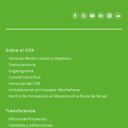
Encuéntranos en:
Facebook
X
YouTube
Linkedin
Instagra
Soun
page
page
page
page
page
page
opens
opens
opens
opens
opens
open
in
in
in
in
in
in
new
new
new
new
new
new
Sobre el CITA
window
window
window
window
window
wind
Historia, Misión, Visión y Objetivos
Transparencia
Organigrama
Comité Científico
Personal del CITA
Instalaciones principales. Montañana
Centro de Innovación en Bioeconomía Rural de Teruel
Transferencia
Oficina de Proyectos
Patentes y obtenciones