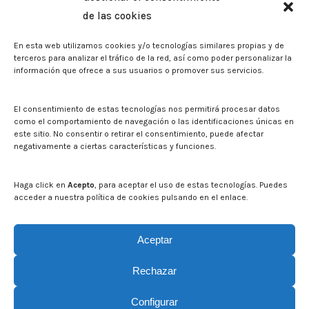
Memorias corporativas
de las cookies
Biblioteca. Repositorio CITAREA
En esta web utilizamos cookies y/o tecnologías similares propias y de
Sala de prensa
terceros para analizar el tráfico de la red, así como poder personalizar la
información que ofrece a sus usuarios o promover sus servicios.
Noticias
Eventos
El CITA en los medios de comunicación
El consentimiento de estas tecnologías nos permitirá procesar datos
Identidad corporativa
como el comportamiento de navegación o las identificaciones únicas en
Boletín electrónico cita2
este sitio. No consentir o retirar el consentimiento, puede afectar
negativamente a ciertas características y funciones.
Contacto
Mapa del sitio web
Haga click en
Acepto
, para aceptar el uso de estas tecnologías. Puedes
acceder a nuestra política de cookies pulsando en el enlace.
Buscar en la web del CITA
Buscar:
Aceptar
Rechazar
Configurar