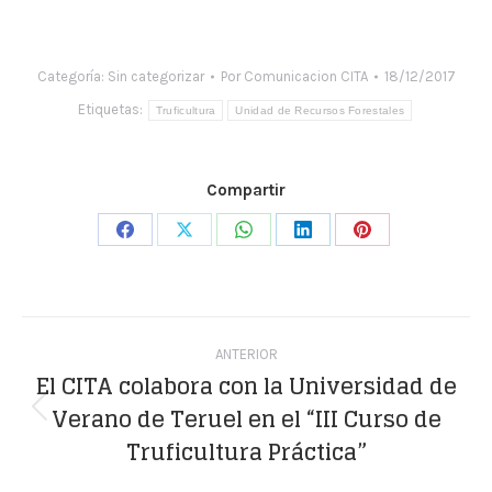
Categoría:
Sin categorizar
Por
Comunicacion CITA
18/12/2017
Etiquetas:
Truficultura
Unidad de Recursos Forestales
Compartir
Share
Share
Share
Share
Share
on
on
on
on
on
Facebook
X
WhatsApp
LinkedIn
Pinterest
Navegación
ANTERIOR
entre
El CITA colabora con la Universidad de
Verano de Teruel en el “III Curso de
publicaciones
Publicación
Truficultura Práctica”
anterior: