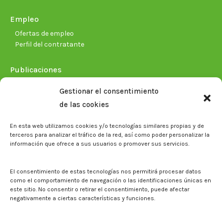
Empleo
Ofertas de empleo
Perfil del contratante
Publicaciones
Plan Estratégico 2021-2026
Gestionar el consentimiento
Memorias corporativas
de las cookies
Biblioteca. Repositorio CITAREA
En esta web utilizamos cookies y/o tecnologías similares propias y de
Sala de prensa
terceros para analizar el tráfico de la red, así como poder personalizar la
información que ofrece a sus usuarios o promover sus servicios.
Noticias
Eventos
El CITA en los medios de comunicación
El consentimiento de estas tecnologías nos permitirá procesar datos
Identidad corporativa
como el comportamiento de navegación o las identificaciones únicas en
Boletín electrónico cita2
este sitio. No consentir o retirar el consentimiento, puede afectar
negativamente a ciertas características y funciones.
Contacto