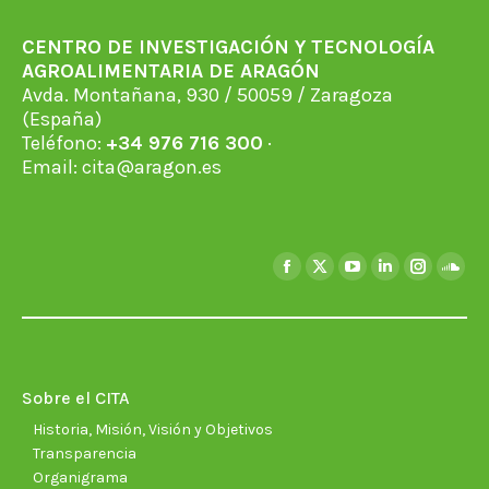
CENTRO DE INVESTIGACIÓN Y TECNOLOGÍA
AGROALIMENTARIA DE ARAGÓN
Avda. Montañana, 930 / 50059 / Zaragoza
(España)
Teléfono:
+34 976 716 300
·
Email:
cita@aragon.es
Encuéntranos en:
Facebook
X
YouTube
Linkedin
Instagra
Soun
page
page
page
page
page
page
opens
opens
opens
opens
opens
open
in
in
in
in
in
in
new
new
new
new
new
new
Sobre el CITA
window
window
window
window
window
wind
Historia, Misión, Visión y Objetivos
Transparencia
Organigrama