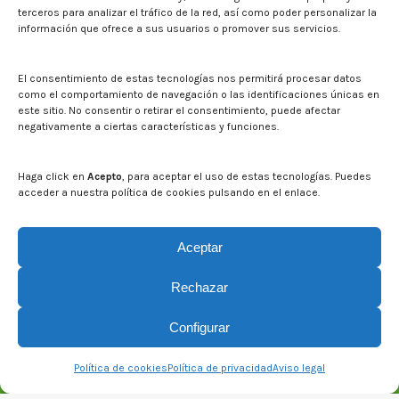
Sala de prensa
terceros para analizar el tráfico de la red, así como poder personalizar la
información que ofrece a sus usuarios o promover sus servicios.
Noticias
Eventos
El CITA en los medios de comunicación
El consentimiento de estas tecnologías nos permitirá procesar datos
Identidad corporativa
como el comportamiento de navegación o las identificaciones únicas en
Boletín electrónico cita2
este sitio. No consentir o retirar el consentimiento, puede afectar
negativamente a ciertas características y funciones.
Contacto
Mapa del sitio web
Haga click en
Acepto
, para aceptar el uso de estas tecnologías. Puedes
acceder a nuestra política de cookies pulsando en el enlace.
Buscar en la web del CITA
Buscar:
Aceptar
Rechazar
Configurar
Política de cookies
Política de privacidad
Aviso legal
© CITA Aragón - 2026. Todos los derechos reservados.