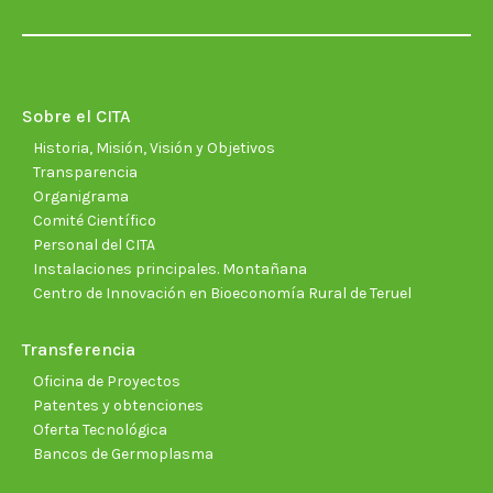
page
page
page
page
page
page
opens
opens
opens
opens
opens
open
in
in
in
in
in
in
new
new
new
new
new
new
Sobre el CITA
window
window
window
window
window
wind
Historia, Misión, Visión y Objetivos
Transparencia
Organigrama
Comité Científico
Personal del CITA
Instalaciones principales. Montañana
Centro de Innovación en Bioeconomía Rural de Teruel
Transferencia
Oficina de Proyectos
Patentes y obtenciones
Oferta Tecnológica
Bancos de Germoplasma