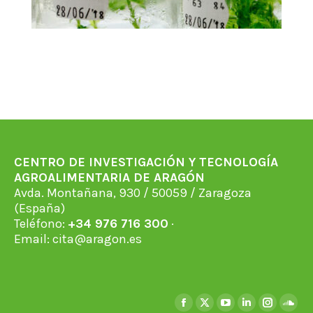
CENTRO DE INVESTIGACIÓN Y TECNOLOGÍA
AGROALIMENTARIA DE ARAGÓN
Avda. Montañana, 930 / 50059 / Zaragoza
(España)
Teléfono:
+34 976 716 300
·
Email:
cita@aragon.es
Encuéntranos en:
Facebook
X
YouTube
Linkedin
Instagra
Soun