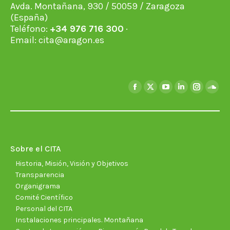
Avda. Montañana, 930 / 50059 / Zaragoza
(España)
Teléfono:
+34 976 716 300
·
Email:
cita@aragon.es
Encuéntranos en:
Facebook
X
YouTube
Linkedin
Instagra
Soun
page
page
page
page
page
page
opens
opens
opens
opens
opens
open
in
in
in
in
in
in
new
new
new
new
new
new
Sobre el CITA
window
window
window
window
window
wind
Historia, Misión, Visión y Objetivos
Transparencia
Organigrama
Comité Científico
Personal del CITA
Instalaciones principales. Montañana