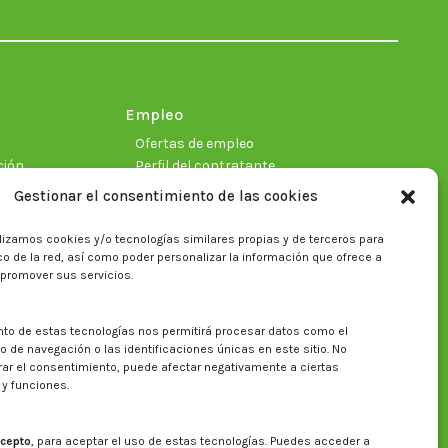
in
in
in
in
in
in
new
new
new
new
new
new
window
window
window
window
window
window
Empleo
Ofertas de empleo
ción
Perfil del contratante
Gestionar el consentimiento de las cookies
lizamos cookies y/o tecnologías similares propias y de terceros para
ficas
fico de la red, así como poder personalizar la información que ofrece a
 promover sus servicios.
nto de estas tecnologías nos permitirá procesar datos como el
Buscar en la web del CITA
de navegación o las identificaciones únicas en este sitio. No
irar el consentimiento, puede afectar negativamente a ciertas
Buscar:
 y funciones.
cepto
, para aceptar el uso de estas tecnologías. Puedes acceder a