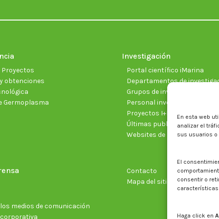
ncia
Investigación
e Proyectos
Portal científico iMarina
y obtenciones
Departamentos de investiga
cnológica
Grupos de investigación
e Germoplasma
Personal investigador
Proyectos I+D+I vigentes
En esta web uti
Últimas publicaciones cientí
analizar el trá
Websites de proyectos
sus usuarios o
El consentimie
rensa
Contacto
comportamiento 
consentir o ret
Mapa del sitio web
características
n los medios de comunicación
Haga click en
A
 corporativa