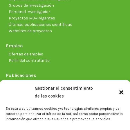
Grupos de investigación
Personal investigador
Proyectos I+D+I vigentes
Últimas publicaciones científicas
Websites de proyectos
Empleo
Ofertas de empleo
Perfil del contratante
Publicaciones
Plan Estratégico 2021-2026
Gestionar el consentimiento
Memorias corporativas
de las cookies
Biblioteca. Repositorio CITAREA
En esta web utilizamos cookies y/o tecnologías similares propias y de
Sala de prensa
terceros para analizar el tráfico de la red, así como poder personalizar la
información que ofrece a sus usuarios o promover sus servicios.
Noticias
Eventos