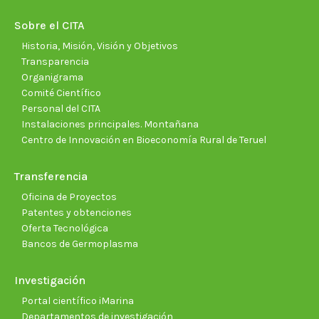
in
in
in
in
in
in
new
new
new
new
new
new
Sobre el CITA
window
window
window
window
window
wind
Historia, Misión, Visión y Objetivos
Transparencia
Organigrama
Comité Científico
Personal del CITA
Instalaciones principales. Montañana
Centro de Innovación en Bioeconomía Rural de Teruel
Transferencia
Oficina de Proyectos
Patentes y obtenciones
Oferta Tecnológica
Bancos de Germoplasma
Investigación
Portal científico iMarina
Departamentos de investigación