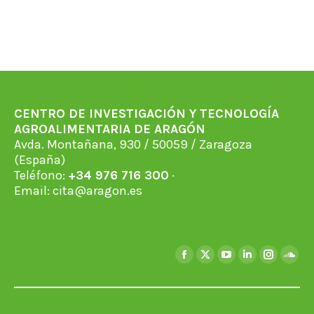
CENTRO DE INVESTIGACIÓN Y TECNOLOGÍA
AGROALIMENTARIA DE ARAGÓN
Avda. Montañana, 930 / 50059 / Zaragoza
(España)
Teléfono:
+34 976 716 300
·
Email:
cita@aragon.es
Encuéntranos en:
Facebook
X
YouTube
Linkedin
Instagra
Soun
page
page
page
page
page
page
opens
opens
opens
opens
opens
open