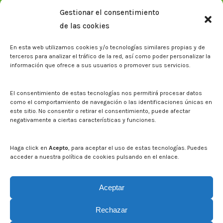
Memorias corporativas
Gestionar el consentimiento
Biblioteca. Repositorio CITAREA
de las cookies
Sala de prensa
En esta web utilizamos cookies y/o tecnologías similares propias y de
Noticias
terceros para analizar el tráfico de la red, así como poder personalizar la
Eventos
información que ofrece a sus usuarios o promover sus servicios.
El CITA en los medios de comunicación
Identidad corporativa
El consentimiento de estas tecnologías nos permitirá procesar datos
Boletín electrónico cita2
como el comportamiento de navegación o las identificaciones únicas en
este sitio. No consentir o retirar el consentimiento, puede afectar
negativamente a ciertas características y funciones.
Contacto
Mapa del sitio web
Haga click en
Acepto
, para aceptar el uso de estas tecnologías. Puedes
acceder a nuestra política de cookies pulsando en el enlace.
Buscar en la web del CITA
Buscar:
Aceptar
Rechazar