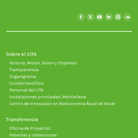
Encuéntranos en:
Facebook
X
YouTube
Linkedin
Instagra
Soun
page
page
page
page
page
page
opens
opens
opens
opens
opens
open
in
in
in
in
in
in
new
new
new
new
new
new
Sobre el CITA
window
window
window
window
window
wind
Historia, Misión, Visión y Objetivos
Transparencia
Organigrama
Comité Científico
Personal del CITA
Instalaciones principales. Montañana
Centro de Innovación en Bioeconomía Rural de Teruel
Transferencia
Oficina de Proyectos
Patentes y obtenciones